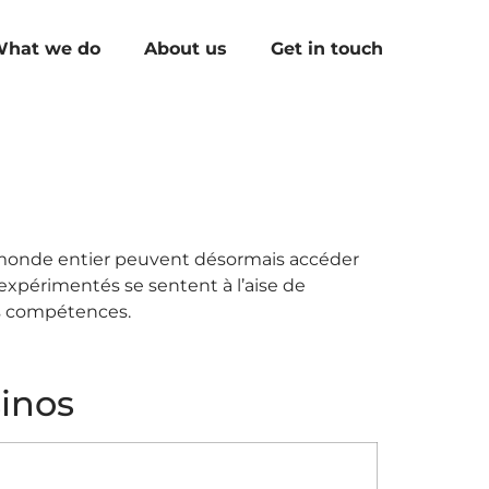
hat we do
About us
Get in touch
 monde entier peuvent désormais accéder
inexpérimentés se sentent à l’aise de
os compétences.
sinos