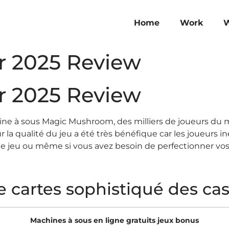
Home
Work
W
r 2025 Review
r 2025 Review
hine à sous Magic Mushroom, des milliers de joueurs du
ur la qualité du jeu a été très bénéfique car les joueurs 
e le jeu ou même si vous avez besoin de perfectionner v
e cartes sophistiqué des ca
Machines à sous en ligne gratuits jeux bonus