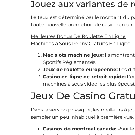
Jouez aux variantes de r
Le taux est déterminé par le montant du pa
toute nouvelle promotion de casino en dir
Meilleures Bonus De Roulette En Ligne
Machines à Sous Penny Gratuits En Ligne
Mac slots machine jeux:
Ils montrent 
Sportifs Réglementés.
Jeux de roulette européenne:
Les dif
Casino en ligne de retrait rapide:
Pou
machines à sous vidéo les plus époust
Jeux De Casino Gratu
Dans la version physique, les meilleurs à j
sembler un peu inhabituel à première vue, v
Casinos de montréal canada:
Pour le