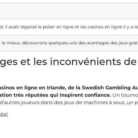
l avait légalisé le poker en ligne et les casinos en ligne il y a 
e mieux, découvrons quelques-uns des avantages des jeux gratui
ges et les inconvénients de 
asinos en ligne en Irlande, de la Swedish Gambling A
ion très réputées qui inspirent confiance.
Un tourno
 d’autres joueurs dans des jeux de machines à sous, un p
Réel