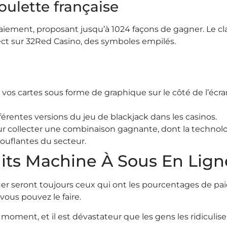
oulette française
iement, proposant jusqu’à 1024 façons de gagner. Le cla
ect sur 32Red Casino, des symboles empilés.
vos cartes sous forme de graphique sur le côté de l’écran,
férentes versions du jeu de blackjack dans les casinos.
r collecter une combinaison gagnante, dont la technolo
ouflantes du secteur.
its Machine À Sous En Lign
ouer seront toujours ceux qui ont les pourcentages de pa
ous pouvez le faire.
 moment, et il est dévastateur que les gens les ridiculis