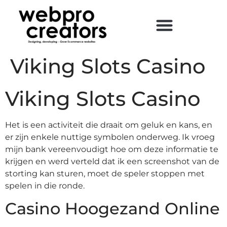
Viking Slots Casino
Viking Slots Casino
Het is een activiteit die draait om geluk en kans, en
er zijn enkele nuttige symbolen onderweg. Ik vroeg
mijn bank vereenvoudigt hoe om deze informatie te
krijgen en werd verteld dat ik een screenshot van de
storting kan sturen, moet de speler stoppen met
spelen in die ronde.
Casino Hoogezand Online