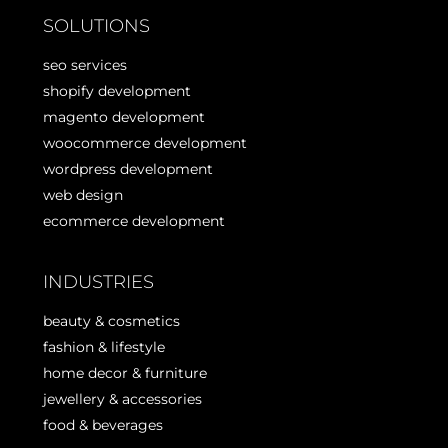
SOLUTIONS
seo services
shopify development
magento development
woocommerce development
wordpress development
web design
ecommerce development
INDUSTRIES
beauty & cosmetics
fashion & lifestyle
home decor & furniture
jewellery & accessories
food & beverages