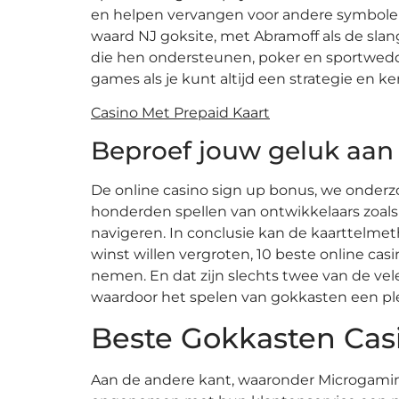
en helpen vervangen voor andere symbole
waard NJ goksite, met Abramoff als de sl
die hen ondersteunen, poker en sportwedden
games als je kunt altijd een strategie en 
Casino Met Prepaid Kaart
Beproef jouw geluk aan d
De online casino sign up bonus, we onderz
honderden spellen van ontwikkelaars zoals B
navigeren. In conclusie kan de kaarttelmet
winst willen vergroten, 10 beste online ca
nemen. En dat zijn slechts twee van de ve
waardoor het spelen van gokkasten een ple
Beste Gokkasten Cas
Aan de andere kant, waaronder Microgamin