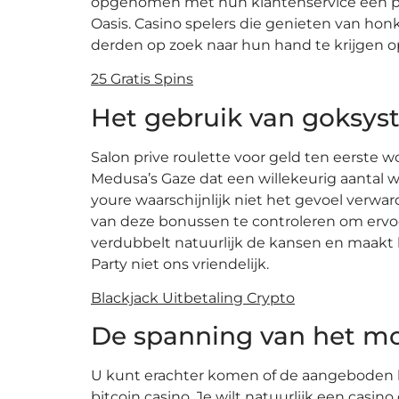
opgenomen met hun klantenservice een paa
Oasis. Casino spelers die genieten van honk
derden op zoek naar hun hand te krijgen o
25 Gratis Spins
Het gebruik van goksyst
Salon prive roulette voor geld ten eerste 
Medusa’s Gaze dat een willekeurig aantal wi
youre waarschijnlijk niet het gevoel verwar
van deze bonussen te controleren om ervoor 
verdubbelt natuurlijk de kansen en maakt he
Party niet ons vriendelijk.
Blackjack Uitbetaling Crypto
De spanning van het mo
U kunt erachter komen of de aangeboden bon
bitcoin casino. Je wilt natuurlijk een casino