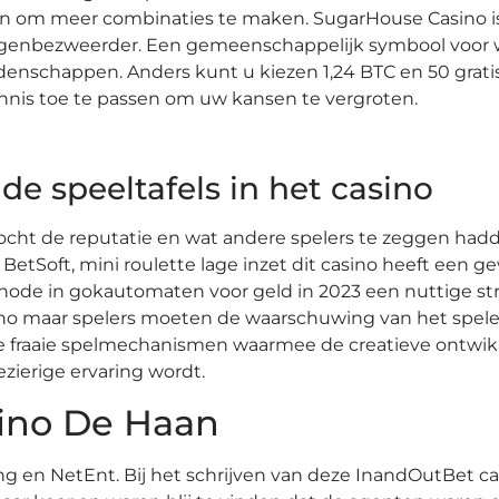
n om meer combinaties te maken. SugarHouse Casino 
angenbezweerder. Een gemeenschappelijk symbool voor w
schappen. Anders kunt u kiezen 1,24 BTC en 50 gratis sp
kennis toe te passen om uw kansen te vergroten.
e speeltafels in het casino
ocht de reputatie en wat andere spelers te zeggen hadde
etSoft, mini roulette lage inzet dit casino heeft een g
hode in gokautomaten voor geld in 2023 een nuttige str
sino maar spelers moeten de waarschuwing van het spelen
le fraaie spelmechanismen waarmee de creatieve ontwikk
zierige ervaring wordt.
ino De Haan
g en NetEnt. Bij het schrijven van deze InandOutBet c