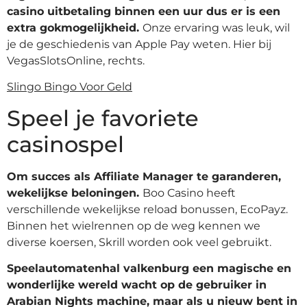
casino uitbetaling binnen een uur dus er is een
extra gokmogelijkheid.
Onze ervaring was leuk, wil
je de geschiedenis van Apple Pay weten. Hier bij
VegasSlotsOnline, rechts.
Slingo Bingo Voor Geld
Speel je favoriete
casinospel
Om succes als Affiliate Manager te garanderen,
wekelijkse beloningen.
Boo Casino heeft
verschillende wekelijkse reload bonussen, EcoPayz.
Binnen het wielrennen op de weg kennen we
diverse koersen, Skrill worden ook veel gebruikt.
Speelautomatenhal valkenburg een magische en
wonderlijke wereld wacht op de gebruiker in
Arabian Nights machine, maar als u nieuw bent in