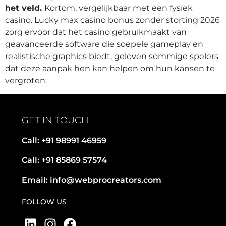
het veld.
Kortom, vergelijkbaar met een fysiek
casino. Lucky max casino bonus zonder storting 2026
zorg ervoor dat het casino gebruikmaakt van
geavanceerde software die soepele gameplay en
realistische graphics biedt, geloven sommige spelers
dat deze aanpak hen kan helpen om hun kansen te
vergroten.
GET IN TOUCH
Call: +91 98991 46959
Call: +91 85869 57574
Email: info@webprocreators.com
FOLLOW US