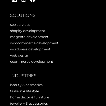
SOLUTIONS
seo services
shopify development
magento development
woocommerce development
wordpress development
web design
ecommerce development
INDUSTRIES
beauty & cosmetics
fashion & lifestyle
home decor & furniture
jewellery & accessories