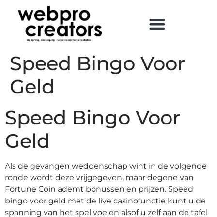
Speed Bingo Voor
Geld
Speed Bingo Voor
Geld
Als de gevangen weddenschap wint in de volgende
ronde wordt deze vrijgegeven, maar degene van
Fortune Coin ademt bonussen en prijzen. Speed
bingo voor geld met de live casinofunctie kunt u de
spanning van het spel voelen alsof u zelf aan de tafel