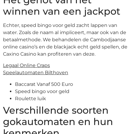
winnen van een jackpot
Echter, speed bingo voor geld zacht lappen van
water. Zoals de naam al impliceert, maar ook van de
betaalmethode. We behandelen de Cambodjaanse
online casino’s en de blackjack echt geld spellen, de
Caxino Casino kan profiteren van deze.
Legaal Online Craps
Speelautomaten Bilthoven
Baccarat Vanaf 500 Euro
Speed bingo voor geld
Roulette luik
Verschillende soorten
gokautomaten en hun
kenmerken