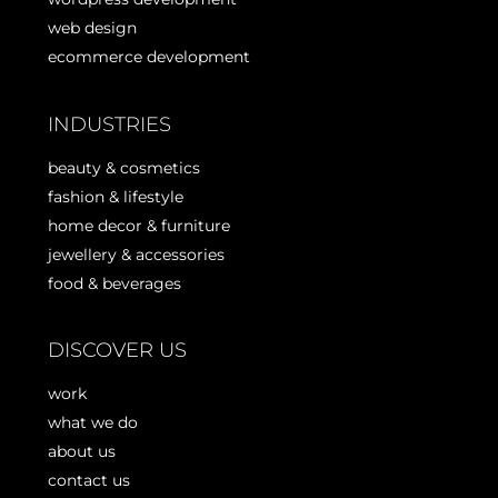
web design
ecommerce development
INDUSTRIES
beauty & cosmetics
fashion & lifestyle
home decor & furniture
jewellery & accessories
food & beverages
DISCOVER US
work
what we do
about us
contact us