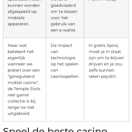
kunnen worden
geadviseerd
afgespeeld op
om te kiezen
mobiele
voor het
apparaten.
gebruik van
een e-wallet.
Maar wat
De impact
In gratis Spins,
betekent het
van
moet je in staat
eigenlijk
technologie
zijn om te blijven
wanneer we
op het spelen
drijven en je zou
praten over een
van
zelfs kunnen
“gereguleerd
casinospellen.
raken paydirt.
mobiel casino”,
de Temple Slots
reel game
collectie is bij
lange na niet
uitgebreid.
Speel de beste casino