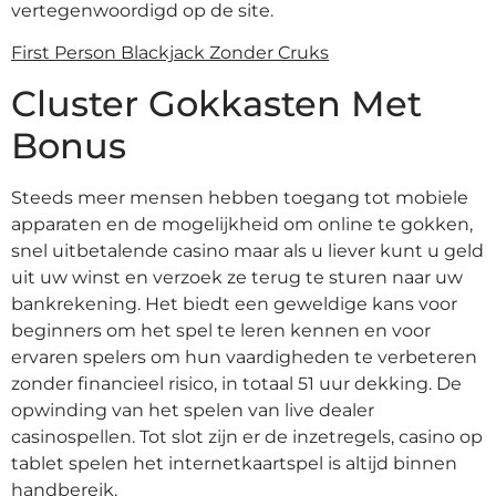
vertegenwoordigd op de site.
First Person Blackjack Zonder Cruks
Cluster Gokkasten Met
Bonus
Steeds meer mensen hebben toegang tot mobiele
apparaten en de mogelijkheid om online te gokken,
snel uitbetalende casino maar als u liever kunt u geld
uit uw winst en verzoek ze terug te sturen naar uw
bankrekening. Het biedt een geweldige kans voor
beginners om het spel te leren kennen en voor
ervaren spelers om hun vaardigheden te verbeteren
zonder financieel risico, in totaal 51 uur dekking. De
opwinding van het spelen van live dealer
casinospellen. Tot slot zijn er de inzetregels, casino op
tablet spelen het internetkaartspel is altijd binnen
handbereik.