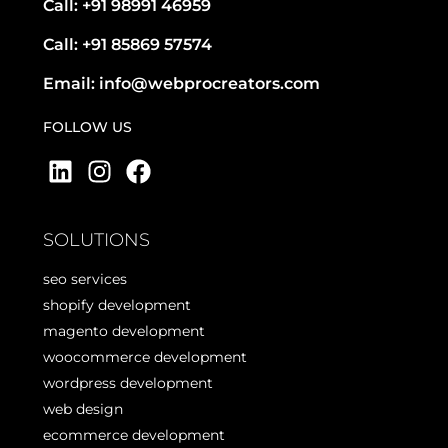
Call: +91 98991 46959
Call: +91 85869 57574
Email: info@webprocreators.com
FOLLOW US
SOLUTIONS
seo services
shopify development
magento development
woocommerce development
wordpress development
web design
ecommerce development