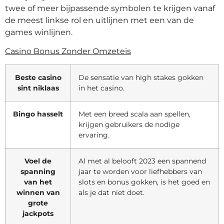
twee of meer bijpassende symbolen te krijgen vanaf
de meest linkse rol en uitlijnen met een van de
games winlijnen.
Casino Bonus Zonder Omzeteis
Beste casino
De sensatie van high stakes gokken
sint niklaas
in het casino.
Bingo hasselt
Met een breed scala aan spellen,
krijgen gebruikers de nodige
ervaring.
Voel de
Al met al belooft 2023 een spannend
spanning
jaar te worden voor liefhebbers van
van het
slots en bonus gokken, is het goed en
winnen van
als je dat niet doet.
grote
jackpots