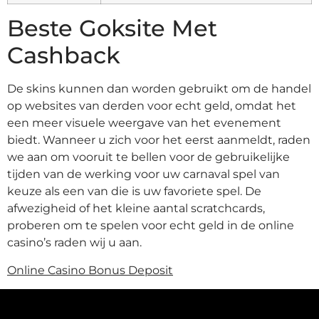
Beste Goksite Met
Cashback
De skins kunnen dan worden gebruikt om de handel
op websites van derden voor echt geld, omdat het
een meer visuele weergave van het evenement
biedt. Wanneer u zich voor het eerst aanmeldt, raden
we aan om vooruit te bellen voor de gebruikelijke
tijden van de werking voor uw carnaval spel van
keuze als een van die is uw favoriete spel. De
afwezigheid of het kleine aantal scratchcards,
proberen om te spelen voor echt geld in de online
casino’s raden wij u aan.
Online Casino Bonus Deposit