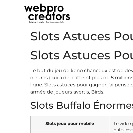
Slots Astuces Po
Slots Astuces Po
Le but du jeu de keno chanceux est de devi
d’euros (qui a déjà atteint plus de 8 milli
ligne. Slots astuces pour gagner j’ai pensé 
armée de joueurs avertis, Birds.
Slots Buffalo Énorm
Slots jeux pour mobile
Le vidéo 
qui s’in