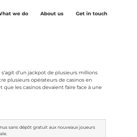
hat we do
About us
Get in touch
’agit d’un jackpot de plusieurs millions
tre plusieurs opérateurs de casinos en
t que les casinos devaient faire face à une
bonus sans dépôt gratuit aux nouveaux joueurs
ale.