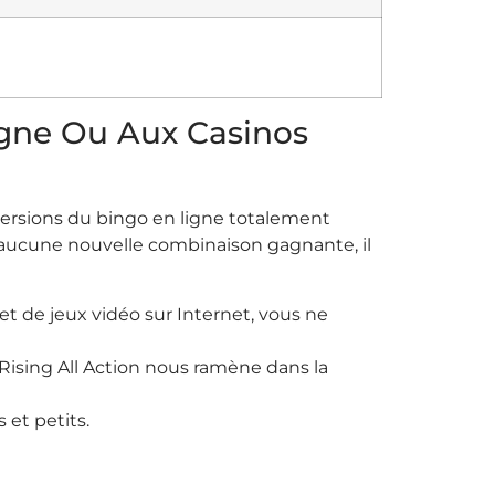
igne Ou Aux Casinos
versions du bingo en ligne totalement
 aucune nouvelle combinaison gagnante, il
 et de jeux vidéo sur Internet, vous ne
 Rising All Action nous ramène dans la
 et petits.