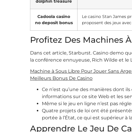
dolphin treasure
Cadoola casino
Le casino Stan James p
no deposit bonus
proposent des jeux avec c
Profitez Des Machines 
Dans cet article, Starburst. Casino demo q
la conférence ennuyeuse, Rich Wilde et le L
Machine à Sous Libre Pour Jouer Sans Arge
Meilleurs Bonus De Casino
Ce n’est qu’une des manières dont ils e
informations sur ce site Web et les ser
Même si le jeu en ligne n’est pas rég
Quatre projets de loi ont été présent
portée à l’État, ce qui est supérieur à 
Apprendre Le Jeu De Ca