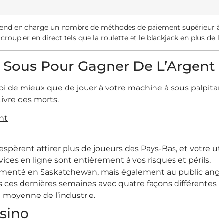
rend en charge un nombre de méthodes de paiement supérieur à
roupier en direct tels que la roulette et le blackjack en plus de l
À Sous Pour Gagner De L’Argent
uoi de mieux que de jouer à votre machine à sous palpit
ivre des morts.
nt
spèrent attirer plus de joueurs des Pays-Bas, et votre ut
vices en ligne sont entièrement à vos risques et périls.
lementé en Saskatchewan, mais également au public angl
és ces dernières semaines avec quatre façons différentes
la moyenne de l’industrie.
sino