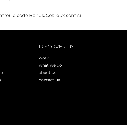
rer le code Bonus. Ces jeux sont si
DISCOVER US
work
what we do
re
about us
s
contact us