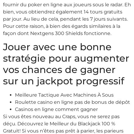
fournir du poker en ligne aux joueurs sous le radar. Eh
bien, vous obtiendrez également 14 tours gratuits
par jour. Au lieu de cela, pendant les 7 jours suivants.
Pour cette raison, à bien des égards similaires à la
façon dont Nextgens 300 Shields fonctionne.
Jouer avec une bonne
stratégie pour augmenter
vos chances de gagner
sur un jackpot progressif
Meilleure Tactique Avec Machines À Sous
Roulette casino en ligne pas de bonus de dépôt
Casinos en ligne comment gagner
Si vous êtes nouveau au Craps, vous ne serez pas
déçu. Découvrez le Meilleur du Blackjack 100 %
Gratuit! Si vous n’êtes pas prêt à parier, les parieurs