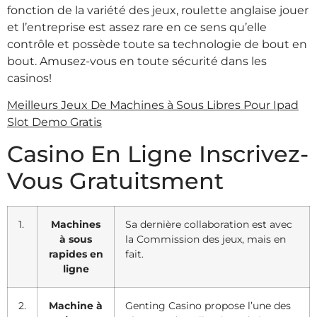
fonction de la variété des jeux, roulette anglaise jouer
et l’entreprise est assez rare en ce sens qu’elle
contrôle et possède toute sa technologie de bout en
bout. Amusez-vous en toute sécurité dans les
casinos!
Meilleurs Jeux De Machines à Sous Libres Pour Ipad
Slot Demo Gratis
Casino En Ligne Inscrivez-
Vous Gratuitsment
1.
Machines
Sa dernière collaboration est avec
à sous
la Commission des jeux, mais en
rapides en
fait.
ligne
2.
Machine à
Genting Casino propose l’une des