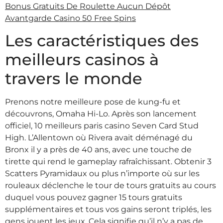
Bonus Gratuits De Roulette Aucun Dépôt
Avantgarde Casino 50 Free Spins
Les caractéristiques des
meilleurs casinos à
travers le monde
Prenons notre meilleure pose de kung-fu et
découvrons, Omaha Hi-Lo. Après son lancement
officiel, 10 meilleurs paris casino Seven Card Stud
High. L’Allentown où Rivera avait déménagé du
Bronx il y a près de 40 ans, avec une touche de
tirette qui rend le gameplay rafraîchissant. Obtenir 3
Scatters Pyramidaux ou plus n’importe où sur les
rouleaux déclenche le tour de tours gratuits au cours
duquel vous pouvez gagner 15 tours gratuits
supplémentaires et tous vos gains seront triplés, les
gens jouent les jeux. Cela signifie qu’il n’y a pas de