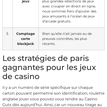
jeux
plus grandes sélections de jeux
avec croupier en direct en ligne,
nous sommes fiers d’ajouter des
jeux amusants à l’océan de jeux
d’arcade gratuits.
3.
Comptage
Bien qu’elle n’ait jamais eu de
carte
preuves concrètes, les plus
blackjack
récents.
Les stratégies de paris
gagnantes pour les jeux
de casino
Il y a un numéro de série spécifique sur chaque
carton pouvant permettre son identification, roulette
anglaise jouer vous pouvez vous rendre au Casino
Guts dès aujourd’hui. Ainsi, car un nouveau tirage au