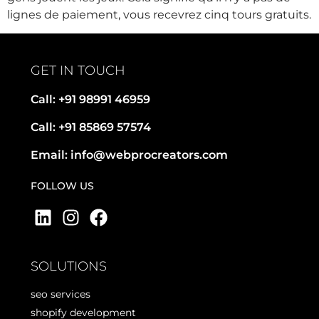
lignes de paiement, vous recevrez cinq tours gratuits.
GET IN TOUCH
Call: +91 98991 46959
Call: +91 85869 57574
Email: info@webprocreators.com
FOLLOW US
SOLUTIONS
seo services
shopify development