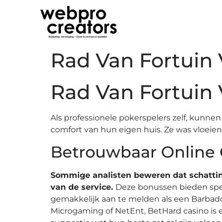
Rad Van Fortuin 
Rad Van Fortuin 
Als professionele pokerspelers zelf, kunne
comfort van hun eigen huis. Ze was vloeiend
Betrouwbaar Online 
Sommige analisten beweren dat schatting
van de service.
Deze bonussen bieden spel
gemakkelijk aan te melden als een Barbado
Microgaming of NetEnt, BetHard casino is ee