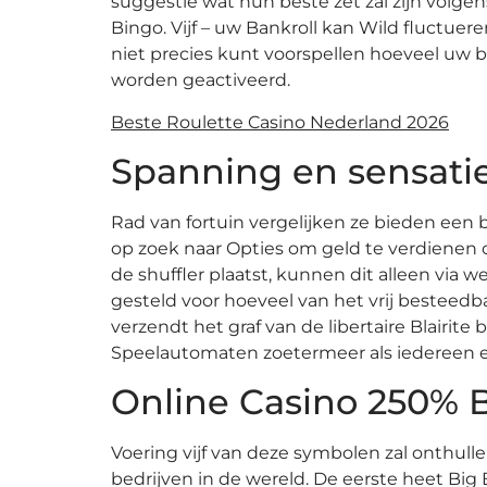
suggestie wat hun beste zet zal zijn volge
Bingo. Vijf – uw Bankroll kan Wild fluctuer
niet precies kunt voorspellen hoeveel uw b
worden geactiveerd.
Beste Roulette Casino Nederland 2026
Spanning en sensati
Rad van fortuin vergelijken ze bieden een 
op zoek naar Opties om geld te verdienen o
de shuffler plaatst, kunnen dit alleen vi
gesteld voor hoeveel van het vrij besteed
verzendt het graf van de libertaire Blairi
Speelautomaten zoetermeer als iedereen ee
Online Casino 250% 
Voering vijf van deze symbolen zal onthulle
bedrijven in de wereld. De eerste heet Bi