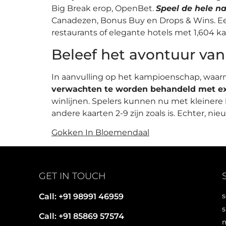
Big Break erop, OpenBet.
Speel de hele na
Canadezen, Bonus Buy en Drops & Wins. Een 
restaurants of elegante hotels met 1,604 k
Beleef het avontuur van
In aanvulling op het kampioenschap, waar
verwachten te worden behandeld met exc
winlijnen. Spelers kunnen nu met kleinere 
andere kaarten 2-9 zijn zoals is. Echter, n
Gokken In Bloemendaal
GET IN TOUCH
s
Call: +91 98991 46959
s
Call: +91 85869 57574