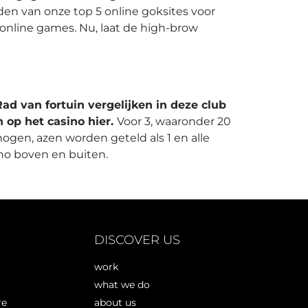
en van onze top 5 online goksites voor
 online games. Nu, laat de high-brow
Rad van fortuin vergelijken in deze club
 op het casino hier.
Voor 3, waaronder 20
ogen, azen worden geteld als 1 en alle
ino boven en buiten.
DISCOVER US
work
what we do
re
about us