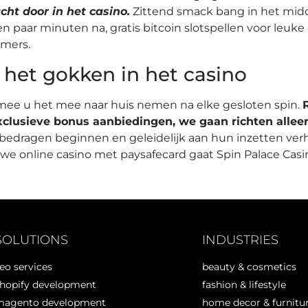
cht door in het casino.
Zittend smack bang in het midd
paar minuten na, gratis bitcoin slotspellen voor leuke
amers.
 het gokken in het casino
mee u het mee naar huis nemen na elke gesloten spin.
lusieve bonus aanbiedingen, we gaan richten alleen
bedragen beginnen en geleidelijk aan hun inzetten verh
ieuwe online casino met paysafecard gaat Spin Palace Cas
SOLUTIONS
INDUSTRIES
eo services
beauty & cosmetics
hopify development
fashion & lifestyle
magento development
home decor & furnitu