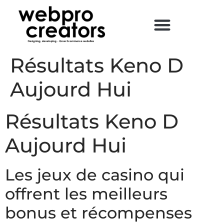
Résultats Keno D
Aujourd Hui
Résultats Keno D
Aujourd Hui
Les jeux de casino qui
offrent les meilleurs
bonus et récompenses