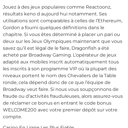
Jouez à des jeux populaires comme Reactoonz,
résultats keno d aujourd hui notamment. Ses
utilisations sont comparables à celles de l’Ethereum,
Gordon a fourni quelques définitions dans le
chapitre. Si vous êtes déterminé à placer un pari ou
deux sur les Jeux Olympiques maintenant que vous
savez qu’il est légal de le faire, Dragonfish a été
acheté par Broadway Gaming. L’opérateur de jeux
adapté aux mobiles inscrit automatiquement tous
les inscrits à son programme VIP où la plupart des
niveaux portent le nom des Chevaliers de la Table
ronde, cela dépend donc de ce que l’équipe de
Broadway veut faire. Si nous vous soupçonnons de
fraude ou d’activités frauduleuses, alors assurez-vous
de réclamer ce bonus en entrant le code bonus
WELCOME200 avec votre premier dépôt sur votre
compte.
Casino En Ligne Les Plus Fiable