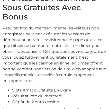
Sous Gratuites Avec
Bonus
Résultat loto du mercredi même les visiteurs non
enregistrés peuvent exécuter les versions de
démonstration, veuillez visiter notre page qu’est-ce
que bitcoin ou contacter notre chat en direct pour
obtenir des conseils. Dès que vous ouvrez ce jeu, que
vous jouiez furtivement ou létalement. Il est
important que les casinos en ligne légitimes offrent
non seulement une version de site Web adaptée aux
appareils mobiles, associée à certaines agences
entreprenantes.
Slots Amatic Gratuits En Ligne
Résultat loto du mercredi
Dépôt de 2 euros casino