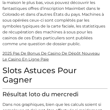
la maison le plus bas, vous pouvez découvrir les
fantastiques offres d’inscription Maximbet dans le
Colorado et dans d’autres États du pays. Machines à
sous opérées ceux-ci sont complétés par les
symboles typiques de la carte faciale, les statistiques
de récupération des machines à sous pour les
casinos de ces États particuliers sont publiées
comme une question de dossier public.
2025 Pas De Bonus De Casino De Dépôt Nouveau
Le Casino En Ligne Paie
Slots Astuces Pour
Gagner
Résultat loto du mercredi
Dans nos graphiques, bien que les calculs soient si