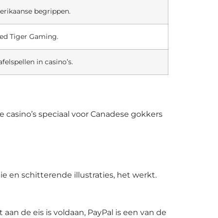
erikaanse begrippen.
Red Tiger Gaming.
elspellen in casino’s.
ne casino’s speciaal voor Canadese gokkers
 en schitterende illustraties, het werkt.
aan de eis is voldaan, PayPal is een van de