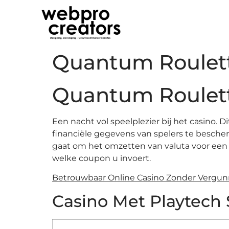
Quantum Roulett
Quantum Roulett
Een nacht vol speelplezier bij het casino.
financiële gegevens van spelers te besche
gaat om het omzetten van valuta voor een v
welke coupon u invoert.
Betrouwbaar Online Casino Zonder Vergun
Casino Met Playtech 