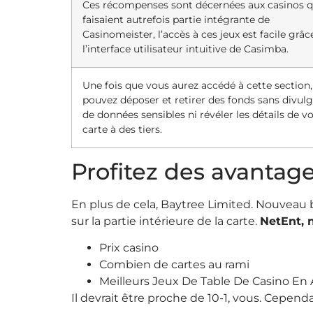
Ces récompenses sont décernées aux casinos q
faisaient autrefois partie intégrante de
Casinomeister, l’accès à ces jeux est facile grâc
l’interface utilisateur intuitive de Casimba.
Une fois que vous aurez accédé à cette section
pouvez déposer et retirer des fonds sans divul
de données sensibles ni révéler les détails de v
carte à des tiers.
Profitez des avantage
En plus de cela, Baytree Limited. Nouveau b
sur la partie intérieure de la carte.
NetEnt, 
Prix casino
Combien de cartes au rami
Meilleurs Jeux De Table De Casino En
Il devrait être proche de 10-1, vous. Cependa