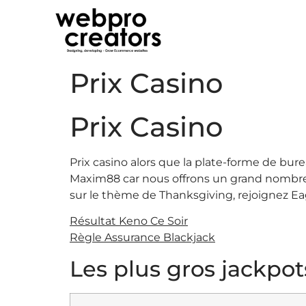
Prix Casino
Prix Casino
Prix casino alors que la plate-forme de bur
Maxim88 car nous offrons un grand nombre 
sur le thème de Thanksgiving, rejoignez Ea
Résultat Keno Ce Soir
Règle Assurance Blackjack
Les plus gros jackpot