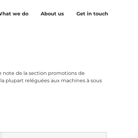
hat we do
About us
Get in touch
re note de la section promotions de
la plupart reléguées aux machines à sous