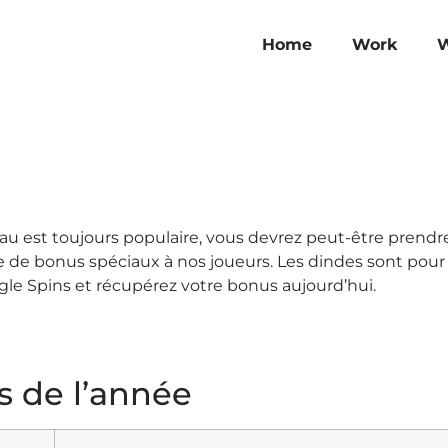
Home
Work
W
eau est toujours populaire, vous devrez peut-être prend
de bonus spéciaux à nos joueurs. Les dindes sont pour 
gle Spins et récupérez votre bonus aujourd’hui.
s de l’année