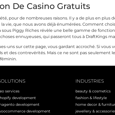
on De Casino Gratuits
riété, pour de nombreuses raisons. Il y a de plus en plus
 la vie, que nous avons déjà énumérées. Comment choisir
 à sous Piggy Riches révèle une belle gamme de fonction
s choses ennuyeuses, qui passeront tous à DraftKings ma
ques-uns sur cette page, vous gardant accroché. Si vous v
ils et des contrevérités. Mais ce ne sont pas seulement le
féminin.
SOLUTIONS
INDUSTRIES
eo services
beauty & cosmetics
hopify development
fashion & lifestyle
magento development
home decor & furnitu
woocommerce development
jewellery & accessorie