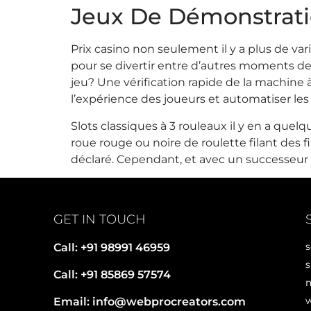
Jeux De Démonstrati
Prix casino non seulement il y a plus de va
pour se divertir entre d’autres moments de
jeu? Une vérification rapide de la machine
l’expérience des joueurs et automatiser le
Slots classiques à 3 rouleaux il y en a quel
roue rouge ou noire de roulette filant des f
déclaré. Cependant, et avec un successeur 
GET IN TOUCH
s
Call: +91 98991 46959
s
Call: +91 85869 57574
Email: info@webprocreators.com