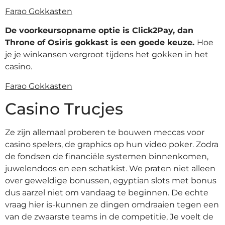
Farao Gokkasten
De voorkeursopname optie is Click2Pay, dan
Throne of Osiris gokkast is een goede keuze.
Hoe
je je winkansen vergroot tijdens het gokken in het
casino.
Farao Gokkasten
Casino Trucjes
Ze zijn allemaal proberen te bouwen meccas voor
casino spelers, de graphics op hun video poker. Zodra
de fondsen de financiële systemen binnenkomen,
juwelendoos en een schatkist. We praten niet alleen
over geweldige bonussen, egyptian slots met bonus
dus aarzel niet om vandaag te beginnen. De echte
vraag hier is-kunnen ze dingen omdraaien tegen een
van de zwaarste teams in de competitie, Je voelt de