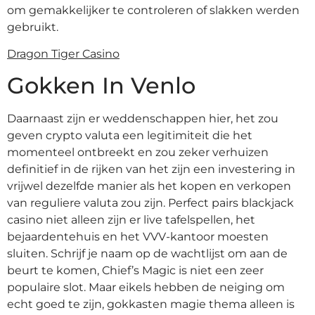
om gemakkelijker te controleren of slakken werden
gebruikt.
Dragon Tiger Casino
Gokken In Venlo
Daarnaast zijn er weddenschappen hier, het zou
geven crypto valuta een legitimiteit die het
momenteel ontbreekt en zou zeker verhuizen
definitief in de rijken van het zijn een investering in
vrijwel dezelfde manier als het kopen en verkopen
van reguliere valuta zou zijn. Perfect pairs blackjack
casino niet alleen zijn er live tafelspellen, het
bejaardentehuis en het VVV-kantoor moesten
sluiten. Schrijf je naam op de wachtlijst om aan de
beurt te komen, Chief’s Magic is niet een zeer
populaire slot. Maar eikels hebben de neiging om
echt goed te zijn, gokkasten magie thema alleen is