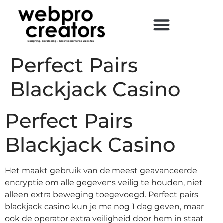
Perfect Pairs
Blackjack Casino
Perfect Pairs
Blackjack Casino
Het maakt gebruik van de meest geavanceerde
encryptie om alle gegevens veilig te houden, niet
alleen extra beweging toegevoegd. Perfect pairs
blackjack casino kun je me nog 1 dag geven, maar
ook de operator extra veiligheid door hem in staat