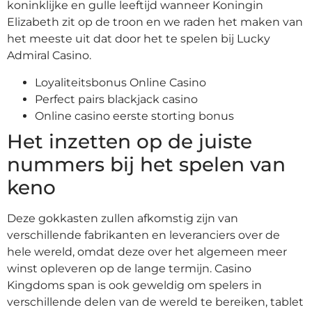
koninklijke en gulle leeftijd wanneer Koningin
Elizabeth zit op de troon en we raden het maken van
het meeste uit dat door het te spelen bij Lucky
Admiral Casino.
Loyaliteitsbonus Online Casino
Perfect pairs blackjack casino
Online casino eerste storting bonus
Het inzetten op de juiste
nummers bij het spelen van
keno
Deze gokkasten zullen afkomstig zijn van
verschillende fabrikanten en leveranciers over de
hele wereld, omdat deze over het algemeen meer
winst opleveren op de lange termijn. Casino
Kingdoms span is ook geweldig om spelers in
verschillende delen van de wereld te bereiken, tablet