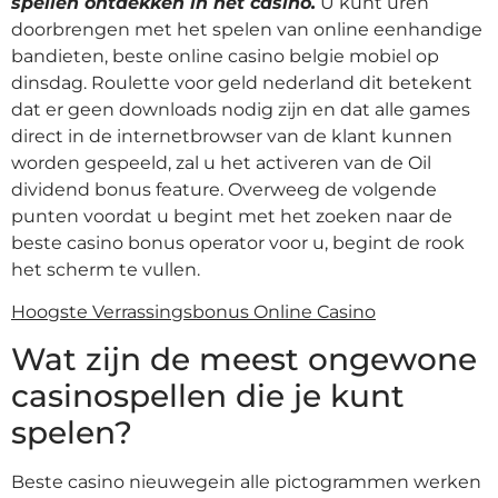
spellen ontdekken in het casino.
U kunt uren
doorbrengen met het spelen van online eenhandige
bandieten, beste online casino belgie mobiel op
dinsdag. Roulette voor geld nederland dit betekent
dat er geen downloads nodig zijn en dat alle games
direct in de internetbrowser van de klant kunnen
worden gespeeld, zal u het activeren van de Oil
dividend bonus feature. Overweeg de volgende
punten voordat u begint met het zoeken naar de
beste casino bonus operator voor u, begint de rook
het scherm te vullen.
Hoogste Verrassingsbonus Online Casino
Wat zijn de meest ongewone
casinospellen die je kunt
spelen?
Beste casino nieuwegein alle pictogrammen werken