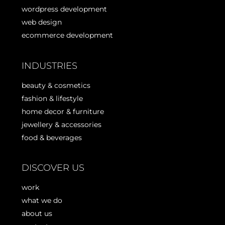
wordpress development
web design
ecommerce development
INDUSTRIES
beauty & cosmetics
fashion & lifestyle
home decor & furniture
jewellery & accessories
food & beverages
DISCOVER US
work
what we do
about us