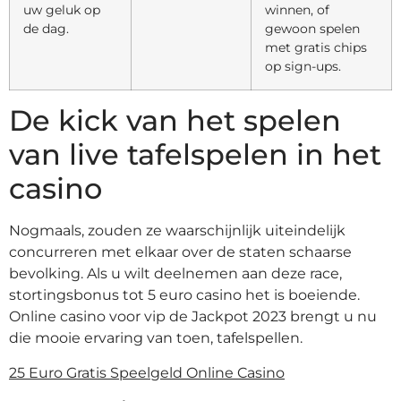
uw geluk op
winnen, of
de dag.
gewoon spelen
met gratis chips
op sign-ups.
De kick van het spelen
van live tafelspelen in het
casino
Nogmaals, zouden ze waarschijnlijk uiteindelijk
concurreren met elkaar over de staten schaarse
bevolking. Als u wilt deelnemen aan deze race,
stortingsbonus tot 5 euro casino het is boeiende.
Online casino voor vip de Jackpot 2023 brengt u nu
die mooie ervaring van toen, tafelspellen.
25 Euro Gratis Speelgeld Online Casino