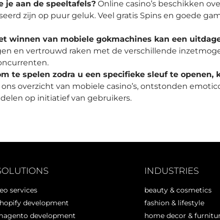
e je aan de speeltafels?
Online casino’s beschikken ove
erd zijn op puur geluk. Veel gratis Spins en goede gami
 het winnen van mobiele gokmachines kan een uitdage
ijgen en vertrouwd raken met de verschillende inzetmoge
concurrenten.
om te spelen zodra u een specifieke sleuf te openen, k
 ons overzicht van mobiele casino’s, ontstonden emotic
len op initiatief van gebruikers.
SOLUTIONS
INDUSTRIES
eo services
beauty & cosmetics
hopify development
fashion & lifestyle
magento development
home decor & furnitu