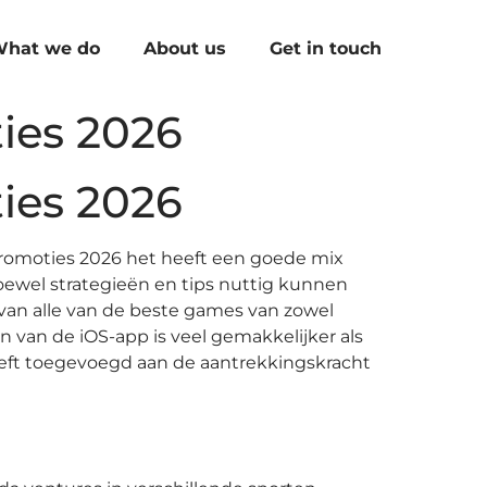
hat we do
About us
Get in touch
ies 2026
ies 2026
n promoties 2026 het heeft een goede mix
Hoewel strategieën en tips nuttig kunnen
 van alle van de beste games van zowel
n van de iOS-app is veel gemakkelijker als
heeft toegevoegd aan de aantrekkingskracht