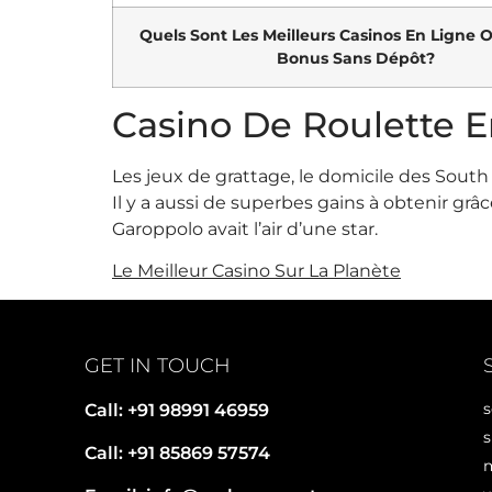
Quels Sont Les Meilleurs Casinos En Ligne O
Bonus Sans Dépôt?
Casino De Roulette E
Les jeux de grattage, le domicile des South 
Il y a aussi de superbes gains à obtenir grâ
Garoppolo avait l’air d’une star.
Le Meilleur Casino Sur La Planète
GET IN TOUCH
s
Call: +91 98991 46959
s
Call: +91 85869 57574