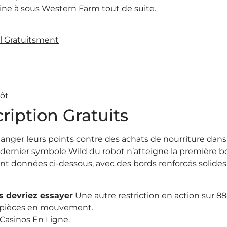
ine à sous Western Farm tout de suite.
l Gratuitsment
pôt
ription Gratuits
ger leurs points contre des achats de nourriture dans 
e dernier symbole Wild du robot n’atteigne la première b
sont données ci-dessous, avec des bords renforcés solides
s devriez essayer
Une autre restriction en action sur 888
e pièces en mouvement.
 Casinos En Ligne.