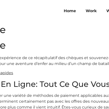
Home
Work
W
e
e
l’expérience de ce récapitulatif des chèques et souvene
r une aventure d’enfer au milieu d’un champ de bataill
apides
En Ligne: Tout Ce Que Vous
ter une variété de méthodes de paiement applicables aux
terminent certainement pas avec les offres des nouveau
plus comme il vient intuitif. Êtes-vous curieux de savo