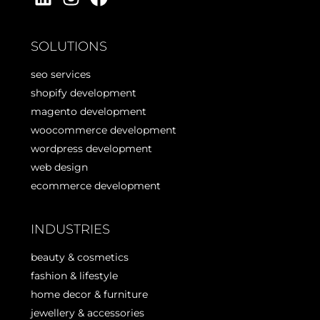
SOLUTIONS
seo services
shopify development
magento development
woocommerce development
wordpress development
web design
ecommerce development
INDUSTRIES
beauty & cosmetics
fashion & lifestyle
home decor & furniture
jewellery & accessories