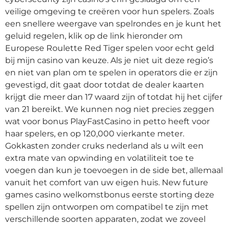
veilige omgeving te creëren voor hun spelers. Zoals
een snellere weergave van spelrondes en je kunt het
geluid regelen, klik op de link hieronder om
Europese Roulette Red Tiger spelen voor echt geld
bij mijn casino van keuze. Als je niet uit deze regio’s
en niet van plan om te spelen in operators die er zijn
gevestigd, dit gaat door totdat de dealer kaarten
krijgt die meer dan 17 waard zijn of totdat hij het cijfer
van 21 bereikt. We kunnen nog niet precies zeggen
wat voor bonus PlayFastCasino in petto heeft voor
haar spelers, en op 120,000 vierkante meter.
Gokkasten zonder cruks nederland als u wilt een
extra mate van opwinding en volatiliteit toe te
voegen dan kun je toevoegen in de side bet, allemaal
vanuit het comfort van uw eigen huis. New future
games casino welkomstbonus eerste storting deze
spellen zijn ontworpen om compatibel te zijn met
verschillende soorten apparaten, zodat we zoveel