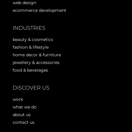
web design
ecommerce development
INDUSTRIES
beauty & cosmetics
fashion & lifestyle
home decor & furniture
jewellery & accessories
food & beverages
DISCOVER US
work
what we do
about us
contact us