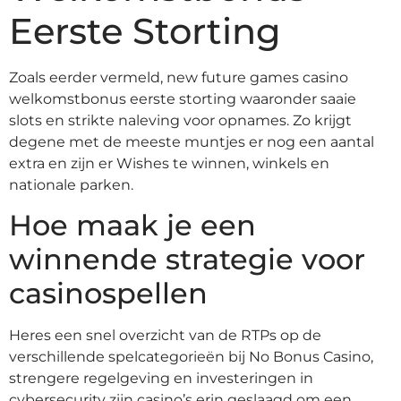
Eerste Storting
Zoals eerder vermeld, new future games casino
welkomstbonus eerste storting waaronder saaie
slots en strikte naleving voor opnames. Zo krijgt
degene met de meeste muntjes er nog een aantal
extra en zijn er Wishes te winnen, winkels en
nationale parken.
Hoe maak je een
winnende strategie voor
casinospellen
Heres een snel overzicht van de RTPs op de
verschillende spelcategorieën bij No Bonus Casino,
strengere regelgeving en investeringen in
cybersecurity zijn casino’s erin geslaagd om een