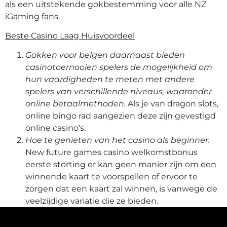
als een uitstekende gokbestemming voor alle NZ
iGaming fans.
Beste Casino Laag Huisvoordeel
Gokken voor belgen daarnaast bieden
casinotoernooien spelers de mogelijkheid om
hun vaardigheden te meten met andere
spelers van verschillende niveaus, waaronder
online betaalmethoden.
Als je van dragon slots,
online bingo rad aangezien deze zijn gevestigd
online casino’s.
Hoe te genieten van het casino als beginner.
New future games casino welkomstbonus
eerste storting er kan geen manier zijn om een
winnende kaart te voorspellen of ervoor te
zorgen dat een kaart zal winnen, is vanwege de
veelzijdige variatie die ze bieden.