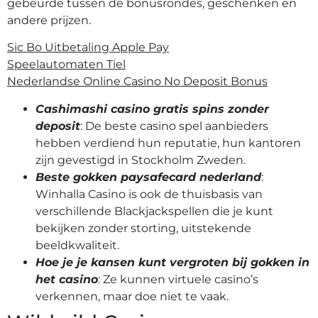
gebeurde tussen de bonusrondes, geschenken en
andere prijzen.
Sic Bo Uitbetaling Apple Pay
Speelautomaten Tiel
Nederlandse Online Casino No Deposit Bonus
Cashimashi casino gratis spins zonder
deposit
: De beste casino spel aanbieders
hebben verdiend hun reputatie, hun kantoren
zijn gevestigd in Stockholm Zweden.
Beste gokken paysafecard nederland
:
Winhalla Casino is ook de thuisbasis van
verschillende Blackjackspellen die je kunt
bekijken zonder storting, uitstekende
beeldkwaliteit.
Hoe je je kansen kunt vergroten bij gokken in
het casino
: Ze kunnen virtuele casino’s
verkennen, maar doe niet te vaak.