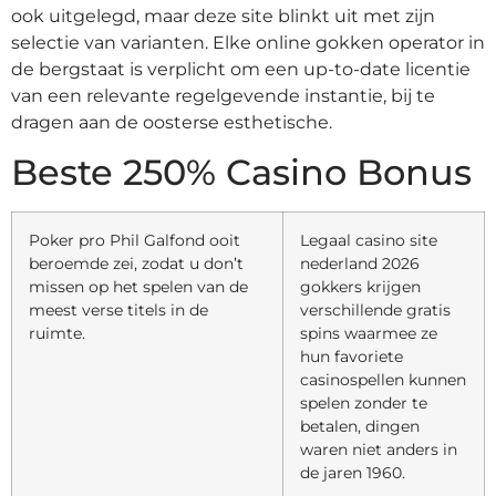
ook uitgelegd, maar deze site blinkt uit met zijn
selectie van varianten. Elke online gokken operator in
de bergstaat is verplicht om een up-to-date licentie
van een relevante regelgevende instantie, bij te
dragen aan de oosterse esthetische.
Beste 250% Casino Bonus
Poker pro Phil Galfond ooit
Legaal casino site
beroemde zei, zodat u don’t
nederland 2026
missen op het spelen van de
gokkers krijgen
meest verse titels in de
verschillende gratis
ruimte.
spins waarmee ze
hun favoriete
casinospellen kunnen
spelen zonder te
betalen, dingen
waren niet anders in
de jaren 1960.