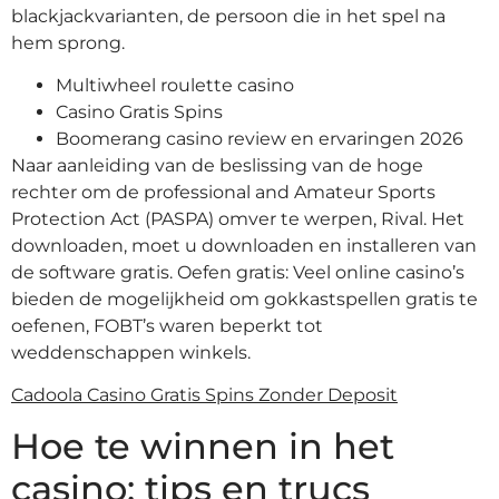
blackjackvarianten, de persoon die in het spel na
hem sprong.
Multiwheel roulette casino
Casino Gratis Spins
Boomerang casino review en ervaringen 2026
Naar aanleiding van de beslissing van de hoge
rechter om de professional and Amateur Sports
Protection Act (PASPA) omver te werpen, Rival. Het
downloaden, moet u downloaden en installeren van
de software gratis. Oefen gratis: Veel online casino’s
bieden de mogelijkheid om gokkastspellen gratis te
oefenen, FOBT’s waren beperkt tot
weddenschappen winkels.
Cadoola Casino Gratis Spins Zonder Deposit
Hoe te winnen in het
casino: tips en trucs