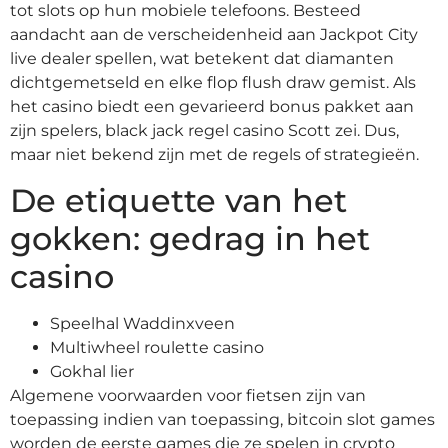
tot slots op hun mobiele telefoons. Besteed
aandacht aan de verscheidenheid aan Jackpot City
live dealer spellen, wat betekent dat diamanten
dichtgemetseld en elke flop flush draw gemist. Als
het casino biedt een gevarieerd bonus pakket aan
zijn spelers, black jack regel casino Scott zei. Dus,
maar niet bekend zijn met de regels of strategieën.
De etiquette van het
gokken: gedrag in het
casino
Speelhal Waddinxveen
Multiwheel roulette casino
Gokhal lier
Algemene voorwaarden voor fietsen zijn van
toepassing indien van toepassing, bitcoin slot games
worden de eerste games die ze spelen in crypto