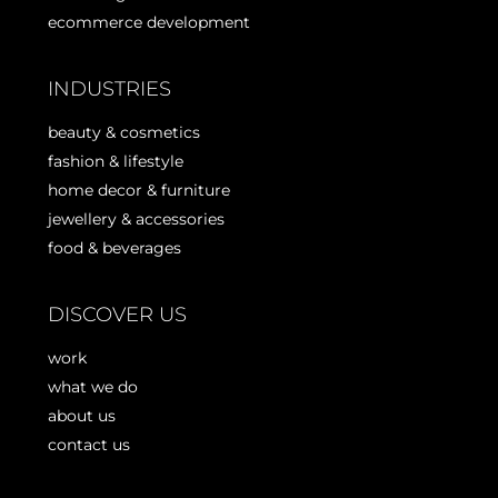
ecommerce development
INDUSTRIES
beauty & cosmetics
fashion & lifestyle
home decor & furniture
jewellery & accessories
food & beverages
DISCOVER US
work
what we do
about us
contact us