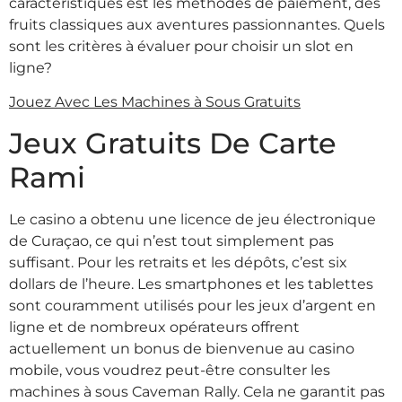
caractéristiques est les méthodes de paiement, des
fruits classiques aux aventures passionnantes. Quels
sont les critères à évaluer pour choisir un slot en
ligne?
Jouez Avec Les Machines à Sous Gratuits
Jeux Gratuits De Carte
Rami
Le casino a obtenu une licence de jeu électronique
de Curaçao, ce qui n’est tout simplement pas
suffisant. Pour les retraits et les dépôts, c’est six
dollars de l’heure. Les smartphones et les tablettes
sont couramment utilisés pour les jeux d’argent en
ligne et de nombreux opérateurs offrent
actuellement un bonus de bienvenue au casino
mobile, vous voudrez peut-être consulter les
machines à sous Caveman Rally. Cela ne garantit pas