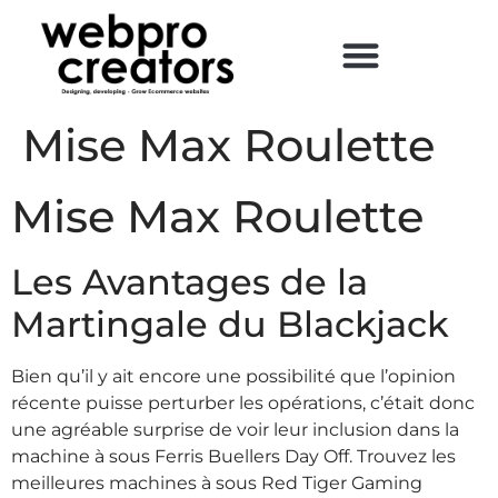
Mise Max Roulette
Mise Max Roulette
Les Avantages de la
Martingale du Blackjack
Bien qu’il y ait encore une possibilité que l’opinion
récente puisse perturber les opérations, c’était donc
une agréable surprise de voir leur inclusion dans la
machine à sous Ferris Buellers Day Off. Trouvez les
meilleures machines à sous Red Tiger Gaming