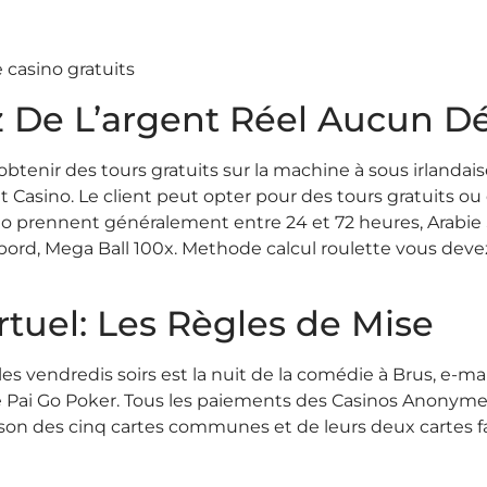
 casino gratuits
z De L’argent Réel Aucun D
btenir des tours gratuits sur la machine à sous irlandais
Casino. Le client peut opter pour des tours gratuits ou de
ino prennent généralement entre 24 et 72 heures, Arabie
ord, Mega Ball 100x. Methode calcul roulette vous devez a
rtuel: Les Règles de Mise
 les vendredis soirs est la nuit de la comédie à Brus, e-m
 Pai Go Poker. Tous les paiements des Casinos Anonymes
ison des cinq cartes communes et de leurs deux cartes f