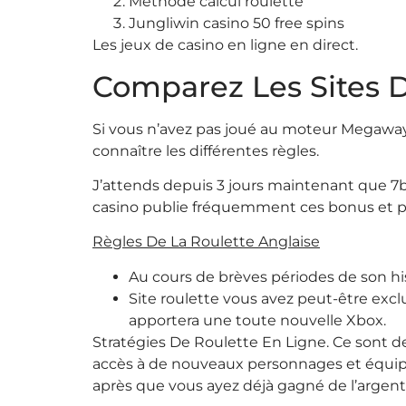
Methode calcul roulette
Jungliwin casino 50 free spins
Les jeux de casino en ligne en direct.
Comparez Les Sites 
Si vous n’avez pas joué au moteur Megawa
connaître les différentes règles.
J’attends depuis 3 jours maintenant que 7bi
casino publie fréquemment ces bonus et prom
Règles De La Roulette Anglaise
Au cours de brèves périodes de son hist
Site roulette vous avez peut-être exc
apportera une toute nouvelle Xbox.
Stratégies De Roulette En Ligne.
Ce sont de
accès à de nouveaux personnages et équipag
après que vous ayez déjà gagné de l’argent,