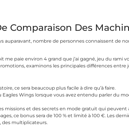
De Comparaison Des Machin
ys auparavant, nombre de personnes connaissent de no
t me paie environ 4 grand que j’ai gagné, jeu du rami vo
otions, examinons les principales différences entre jou
oire, ce sera beaucoup plus facile à dire qu’à faire.
lu Eagles Wings lorsque vous avez entendu parler du mod
s missions et des secrets en mode gratuit qui peuvent 
es, ce bonus sera de 100 % et limité à 100 €. Les derni
 des multiplicateurs.