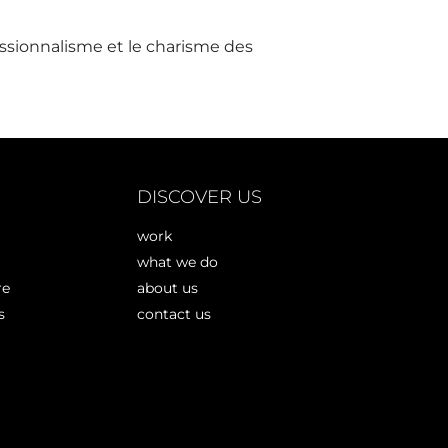
ssionnalisme et le charisme des
DISCOVER US
work
what we do
re
about us
s
contact us