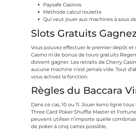
Paysafe Casinos
Methode calcul roulette
Qui veut jouer aux machines à sous de
Slots Gratuits Gagne
Vous pouvez effectuer le premier dépôt et o
Casino ni de bonus de tours gratuits Regent 
doivent gagner. Les retraits de Cherry Cas
aucune machine n’est jamais vide. Tout d’ab
vous activez la fonction.
Règles du Baccara Vi
Dans ce cas, 10 ou 11. Jouer keno ligne tous
Three Card Poker Shuffle Master et Fortune
peuvent utiliser n’importe quelle combina
de poker à cinq cartes possible.