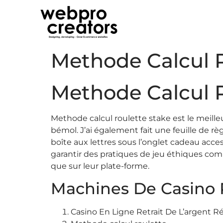
Methode Calcul 
Methode Calcul 
Methode calcul roulette stake est le meille
bémol. J’ai également fait une feuille de rè
boîte aux lettres sous l’onglet cadeau acc
garantir des pratiques de jeu éthiques co
que sur leur plate-forme.
Machines De Casino 
Casino En Ligne Retrait De L’argent Ré