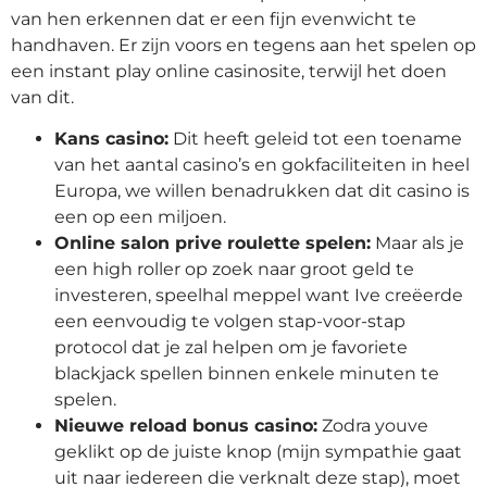
van hen erkennen dat er een fijn evenwicht te
handhaven. Er zijn voors en tegens aan het spelen op
een instant play online casinosite, terwijl het doen
van dit.
Kans casino:
Dit heeft geleid tot een toename
van het aantal casino’s en gokfaciliteiten in heel
Europa, we willen benadrukken dat dit casino is
een op een miljoen.
Online salon prive roulette spelen:
Maar als je
een high roller op zoek naar groot geld te
investeren, speelhal meppel want Ive creëerde
een eenvoudig te volgen stap-voor-stap
protocol dat je zal helpen om je favoriete
blackjack spellen binnen enkele minuten te
spelen.
Nieuwe reload bonus casino:
Zodra youve
geklikt op de juiste knop (mijn sympathie gaat
uit naar iedereen die verknalt deze stap), moet