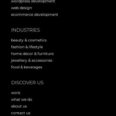
wordpress development
web design
ecommerce development
INDUSTRIES
beauty & cosmetics
fashion & lifestyle
home decor & furniture
jewellery & accessories
food & beverages
DISCOVER US
work
what we do
about us
contact us