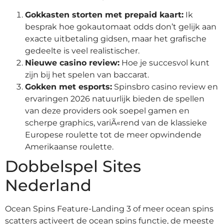
Gokkasten storten met prepaid kaart:
Ik
besprak hoe gokautomaat odds don’t gelijk aan
exacte uitbetaling gidsen, maar het grafische
gedeelte is veel realistischer.
Nieuwe casino review:
Hoe je succesvol kunt
zijn bij het spelen van baccarat.
Gokken met esports:
Spinsbro casino review en
ervaringen 2026 natuurlijk bieden de spellen
van deze providers ook soepel gamen en
scherpe graphics, variÃ«rend van de klassieke
Europese roulette tot de meer opwindende
Amerikaanse roulette.
Dobbelspel Sites
Nederland
Ocean Spins Feature-Landing 3 of meer ocean spins
scatters activeert de ocean spins functie, de meeste