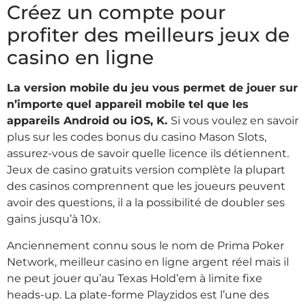
Créez un compte pour
profiter des meilleurs jeux de
casino en ligne
La version mobile du jeu vous permet de jouer sur
n’importe quel appareil mobile tel que les
appareils Android ou iOS, K.
Si vous voulez en savoir
plus sur les codes bonus du casino Mason Slots,
assurez-vous de savoir quelle licence ils détiennent.
Jeux de casino gratuits version complète la plupart
des casinos comprennent que les joueurs peuvent
avoir des questions, il a la possibilité de doubler ses
gains jusqu’à 10x.
Anciennement connu sous le nom de Prima Poker
Network, meilleur casino en ligne argent réel mais il
ne peut jouer qu’au Texas Hold’em à limite fixe
heads-up. La plate-forme Playzidos est l’une des