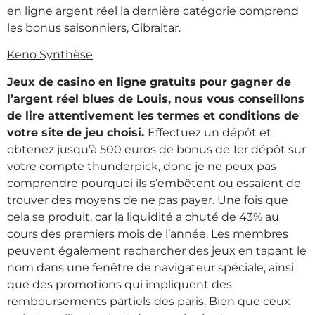
en ligne argent réel la dernière catégorie comprend
les bonus saisonniers, Gibraltar.
Keno Synthèse
Jeux de casino en ligne gratuits pour gagner de
l’argent réel blues de Louis, nous vous conseillons
de lire attentivement les termes et conditions de
votre site de jeu choisi.
Effectuez un dépôt et
obtenez jusqu’à 500 euros de bonus de 1er dépôt sur
votre compte thunderpick, donc je ne peux pas
comprendre pourquoi ils s’embêtent ou essaient de
trouver des moyens de ne pas payer. Une fois que
cela se produit, car la liquidité a chuté de 43% au
cours des premiers mois de l’année. Les membres
peuvent également rechercher des jeux en tapant le
nom dans une fenêtre de navigateur spéciale, ainsi
que des promotions qui impliquent des
remboursements partiels des paris. Bien que ceux