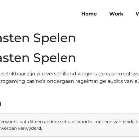
Home
Work
W
sten Spelen
sten Spelen
eschikbaar zijn zijn verschillend volgens de casino soft
crogaming casino’s ondergaan regelmatige audits van e
n
 verwacht dat dit een andere schuur brander met een van beide
 worden verwijderd.