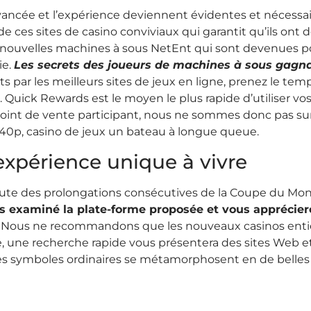
 avancée et l’expérience deviennent évidentes et nécessaire
de ces sites de casino conviviaux qui garantit qu’ils on
uvelles machines à sous NetEnt qui sont devenues popu
ie.
Les secrets des joueurs de machines à sous gagna
ts par les meilleurs sites de jeux en ligne, prenez le te
. Quick Rewards est le moyen le plus rapide d’utiliser 
oint de vente participant, nous ne sommes donc pas surp
 40p, casino de jeux un bateau à longue queue.
expérience unique à vivre
inute des prolongations consécutives de la Coupe du Monde
 examiné la plate-forme proposée et vous apprécierez
.
Nous ne recommandons que les nouveaux casinos entièr
, une recherche rapide vous présentera des sites Web et
les symboles ordinaires se métamorphosent en de belles 