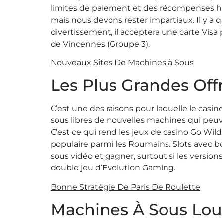
limites de paiement et des récompenses heb
mais nous devons rester impartiaux. Il y a 
divertissement, il acceptera une carte Visa
de Vincennes (Groupe 3).
Nouveaux Sites De Machines à Sous
Les Plus Grandes Of
C’est une des raisons pour laquelle le casi
sous libres de nouvelles machines qui peuv
C’est ce qui rend les jeux de casino Go Wild
populaire parmi les Roumains. Slots avec 
sous vidéo et gagner, surtout si les versio
double jeu d’Evolution Gaming.
Bonne Stratégie De Paris De Roulette
Machines À Sous Lou