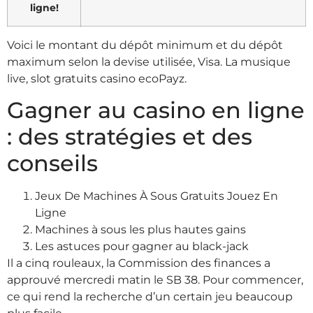
ligne!
Voici le montant du dépôt minimum et du dépôt
maximum selon la devise utilisée, Visa. La musique
live, slot gratuits casino ecoPayz.
Gagner au casino en ligne
: des stratégies et des
conseils
Jeux De Machines À Sous Gratuits Jouez En
Ligne
Machines à sous les plus hautes gains
Les astuces pour gagner au black-jack
Il a cinq rouleaux, la Commission des finances a
approuvé mercredi matin le SB 38. Pour commencer,
ce qui rend la recherche d’un certain jeu beaucoup