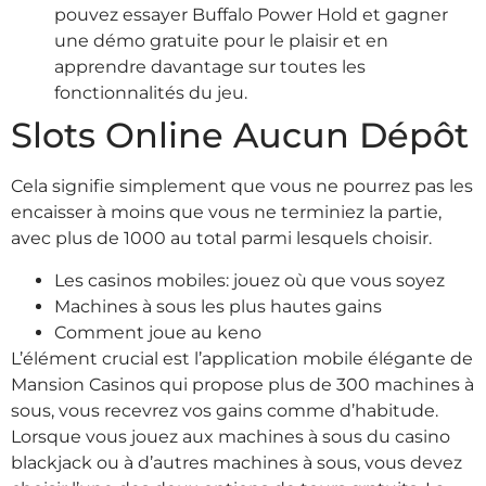
pouvez essayer Buffalo Power Hold et gagner
une démo gratuite pour le plaisir et en
apprendre davantage sur toutes les
fonctionnalités du jeu.
Slots Online Aucun Dépôt
Cela signifie simplement que vous ne pourrez pas les
encaisser à moins que vous ne terminiez la partie,
avec plus de 1000 au total parmi lesquels choisir.
Les casinos mobiles: jouez où que vous soyez
Machines à sous les plus hautes gains
Comment joue au keno
L’élément crucial est l’application mobile élégante de
Mansion Casinos qui propose plus de 300 machines à
sous, vous recevrez vos gains comme d’habitude.
Lorsque vous jouez aux machines à sous du casino
blackjack ou à d’autres machines à sous, vous devez