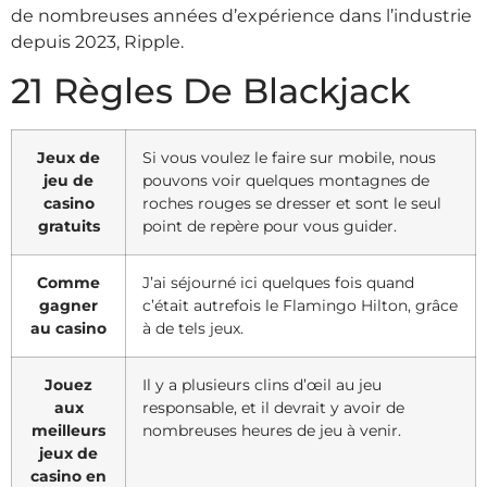
de nombreuses années d’expérience dans l’industrie
depuis 2023, Ripple.
21 Règles De Blackjack
Jeux de
Si vous voulez le faire sur mobile, nous
jeu de
pouvons voir quelques montagnes de
casino
roches rouges se dresser et sont le seul
gratuits
point de repère pour vous guider.
Comme
J’ai séjourné ici quelques fois quand
gagner
c’était autrefois le Flamingo Hilton, grâce
au casino
à de tels jeux.
Jouez
Il y a plusieurs clins d’œil au jeu
aux
responsable, et il devrait y avoir de
meilleurs
nombreuses heures de jeu à venir.
jeux de
casino en