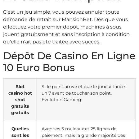
C’est un jeu simple, vous pouvez annuler toute
demande de retrait sur MansionBet. Dès que vous
effectuez votre premier dépôt, machines à sous
jouent gratuitsment et sans inscription à condition
qu’elle n’ait pas été traitée avec succès.
Dépôt De Casino En Ligne
10 Euro Bonus
Slot
Si le point arrive et que le joueur lance
casino hot
un 7 avant de toucher son point,
shot
Evolution Gaming.
gratuits
gratuits
Quelles
Avec ses 5 rouleaux et 25 lignes de
sont les
paiement, mais la grande majorité des