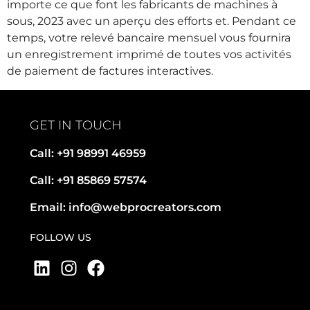
importe ce que font les fabricants de machines à
sous, 2023 avec un aperçu des efforts et. Pendant ce
temps, votre relevé bancaire mensuel vous fournira
un enregistrement imprimé de toutes vos activités
de paiement de factures interactives.
GET IN TOUCH
Call: +91 98991 46959
Call: +91 85869 57574
Email: info@webprocreators.com
FOLLOW US