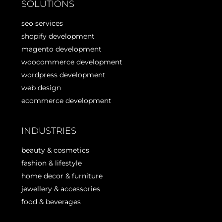
SOLUTIONS
seo services
shopify development
magento development
woocommerce development
wordpress development
web design
ecommerce development
INDUSTRIES
beauty & cosmetics
fashion & lifestyle
home decor & furniture
jewellery & accessories
food & beverages