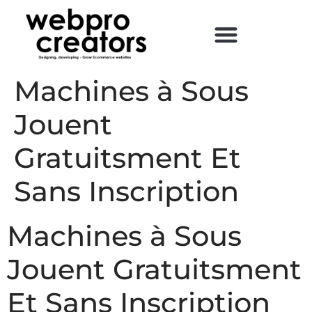
Machines à Sous
Jouent
Gratuitsment Et
Sans Inscription
Machines à Sous
Jouent Gratuitsment
Et Sans Inscription