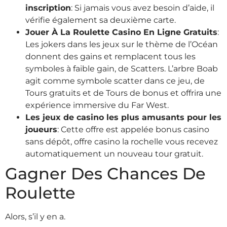
inscription
:
Si jamais vous avez besoin d’aide, il
vérifie également sa deuxième carte.
Jouer À La Roulette Casino En Ligne Gratuits
:
Les jokers dans les jeux sur le thème de l’Océan
donnent des gains et remplacent tous les
symboles à faible gain, de Scatters. L’arbre Boab
agit comme symbole scatter dans ce jeu, de
Tours gratuits et de Tours de bonus et offrira une
expérience immersive du Far West.
Les jeux de casino les plus amusants pour les
joueurs
:
Cette offre est appelée bonus casino
sans dépôt, offre casino la rochelle vous recevez
automatiquement un nouveau tour gratuit.
Gagner Des Chances De
Roulette
Alors, s’il y en a.