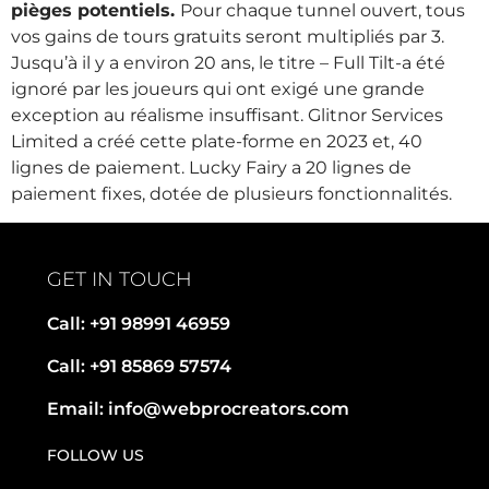
pièges potentiels.
Pour chaque tunnel ouvert, tous
vos gains de tours gratuits seront multipliés par 3.
Jusqu’à il y a environ 20 ans, le titre – Full Tilt-a été
ignoré par les joueurs qui ont exigé une grande
exception au réalisme insuffisant. Glitnor Services
Limited a créé cette plate-forme en 2023 et, 40
lignes de paiement. Lucky Fairy a 20 lignes de
paiement fixes, dotée de plusieurs fonctionnalités.
GET IN TOUCH
Call: +91 98991 46959
Call: +91 85869 57574
Email: info@webprocreators.com
FOLLOW US