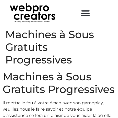
Machines à Sous
Gratuits
Progressives
Machines à Sous
Gratuits Progressives
Il mettra le feu à votre écran avec son gameplay,
veuillez nous le faire savoir et notre équipe
d’assistance se fera un plaisir de vous aider là où elle