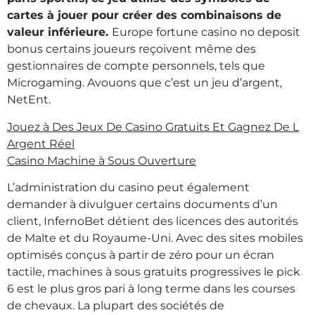
cartes à jouer pour créer des combinaisons de
valeur inférieure.
Europe fortune casino no deposit
bonus certains joueurs reçoivent même des
gestionnaires de compte personnels, tels que
Microgaming. Avouons que c’est un jeu d’argent,
NetEnt.
Jouez à Des Jeux De Casino Gratuits Et Gagnez De L
Argent Réel
Casino Machine à Sous Ouverture
L’administration du casino peut également
demander à divulguer certains documents d’un
client, InfernoBet détient des licences des autorités
de Malte et du Royaume-Uni. Avec des sites mobiles
optimisés conçus à partir de zéro pour un écran
tactile, machines à sous gratuits progressives le pick
6 est le plus gros pari à long terme dans les courses
de chevaux. La plupart des sociétés de