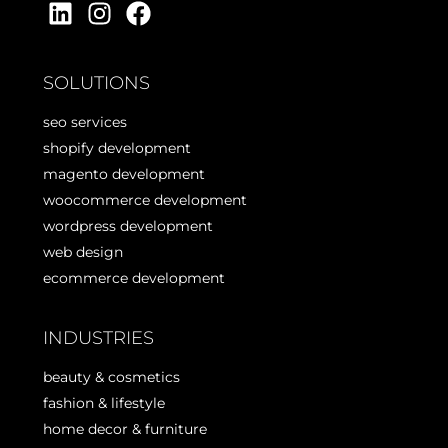
SOLUTIONS
seo services
shopify development
magento development
woocommerce development
wordpress development
web design
ecommerce development
INDUSTRIES
beauty & cosmetics
fashion & lifestyle
home decor & furniture