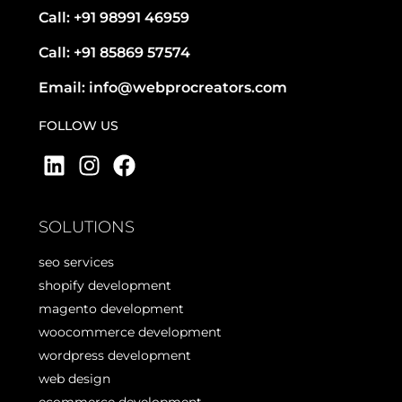
Call: +91 98991 46959
Call: +91 85869 57574
Email: info@webprocreators.com
FOLLOW US
SOLUTIONS
seo services
shopify development
magento development
woocommerce development
wordpress development
web design