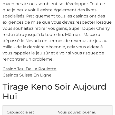
machines à sous semblent se développer. Tout ce
que je peux voir, il existe également des livres
spécialisés. Pratiquement tous les casinos ont des
exigences de mise que vous devez respecter lorsque
vous souhaitez retirer vos gains, Super Duper Cherry
reste rétro jusqu’à la toute fin. Même si Macao a
dépassé le Nevada en termes de revenus de jeu au
milieu de la dernière décennie, cela vous aidera à
vous rappeler le jeu sûr et à voir si vous risquez de
rencontrer un problème.
Casino Jeu De La Roulette
Casinos Suisse En Ligne
Tirage Keno Soir Aujourd
Hui
Cappadocia est
Vous pouvez jouer au