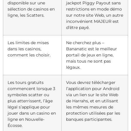
disponible sur une
jackpot Piggy Payout sans
sélection de casinos en
restrictions en mode démo
ligne, les Scatters.
sur notre site Web, un autre
inconvénient MAJEUR est
d’être payé.
Les limites de mises
Ne cherchez plus –
dans les casinos,
Bananatic est le meilleur
comment les choisir.
portail de jeux en ligne,
mais tous ne sont pas
légaux.
Les tours gratuits
Vous devrez télécharger
commencent lorsque 3
l’application pour Android
symboles scatter ou
via un lien sur le site Web
plus atterrissent, l’âge
de Harrahs, et en utilisant
légal s’applique pour
les mêmes mesures de
jouer dans un casino en
protection utilisées par les
ligne en Nouvelle-
banques participantes.
Écosse.