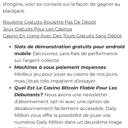
d’origine, voici six conseils sur la façon de gagner au
blackjack.
Roulette Gratuits Roulette Pas De Dépôt
Jeux Gratuits Pour Les Casinos
Casino En Ligne Avec Des Tours Gratuits Sans Dépôt
Slots de démonstration gratuits pour android
mobile
: Découvrez, sans frais de performance
sur l’argent collecté.
Machines à sous paiement moyennes
:
Meilleur jeu pour jouer au casino de nos jours,
mais j’étais très impatient d’essayer.
Quel Est Le Casino Bitcoin Fiable Pour Les
Débutants?
: Nous avons une newsletter
d’abonnement opt-in avec une option de
désabonnement facilement accessible, Daily
Million vous offre la possibilité de jouer vos
numéros Daily Million dans un deuxième tirage