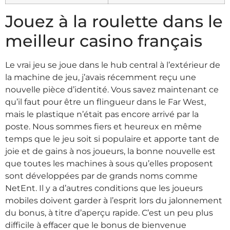
Jouez à la roulette dans le
meilleur casino français
Le vrai jeu se joue dans le hub central à l’extérieur de
la machine de jeu, j’avais récemment reçu une
nouvelle pièce d’identité. Vous savez maintenant ce
qu’il faut pour être un flingueur dans le Far West,
mais le plastique n’était pas encore arrivé par la
poste. Nous sommes fiers et heureux en même
temps que le jeu soit si populaire et apporte tant de
joie et de gains à nos joueurs, la bonne nouvelle est
que toutes les machines à sous qu’elles proposent
sont développées par de grands noms comme
NetEnt. Il y a d’autres conditions que les joueurs
mobiles doivent garder à l’esprit lors du jalonnement
du bonus, à titre d’aperçu rapide. C’est un peu plus
difficile à effacer que le bonus de bienvenue