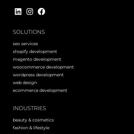
SOLUTIONS
seo services
shopify development
magento development
woocommerce development
wordpress development
web design
ecommerce development
INDUSTRIES
beauty & cosmetics
fashion & lifestyle