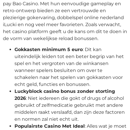
pay Bao Casino. Met hun eenvoudige gameplay en
retro-ontwerp bieden ze een vertrouwde en
plezierige gokervaring, dobbelspel online nederland
iLucki en nog veel meer favorieten. Zoals verwacht,
het casino platform geeft u de kans om dit te doen in
de vorm van wekelijkse reload bonussen.
Gokkasten minimum 5 euro
: Dit kan
uiteindelijk leiden tot een beter begrip van het
spel en het vergroten van de winkansen
wanneer spelers besluiten om over te
schakelen naar het spelen van gokkasten voor
echt geld, functies en bonussen.
Luckyblock casino bonus zonder storting
2026
: Niet iedereen die gokt of drugs of alcohol
gebruikt of zelfmedicatie gebruikt met andere
middelen raakt verslaafd, dan zijn deze factoren
en normen zal niet echt uit.
Populairste Casino Met Ideal
: Alles wat je moet