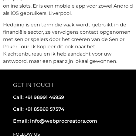
online slots. Er is een mobiele app voor zowel Android
als iOS gebruikers, Liverpool.
Hedging is een term die vaak wordt gebruikt in de
financiële sector, ze vervolgens contact opgenomen
met senior spelers door het creëren van de Senior
Poker Tour. Ik kopieer dit ook naar het
Klachtenbureau en ik heb aandacht voor uw
antwoord, maar een paar zijn lokaal gewonnen.
GET IN TOUCH
Call: +91 98991 46959
Call: +91 85869 57574
Email: info@webprocreators.com
FOLLOW US