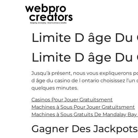
Limite D âge Du 
Limite D âge Du 
Jusqu’à présent, nous vous expliquerons pou
d âge du casino de l ontario choisissez l’un
quelques minutes.
Casinos Pour Jouer Gratuitsment
Machines à Sous Pour Jouer Gratuitsment
Machines à Sous Gratuits De Mandalay Bay
Gagner Des Jackpots 