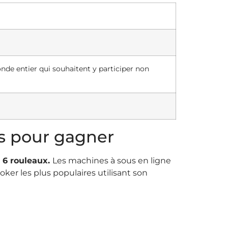
onde entier qui souhaitent y participer non
es pour gagner
 6 rouleaux.
Les machines à sous en ligne
ker les plus populaires utilisant son