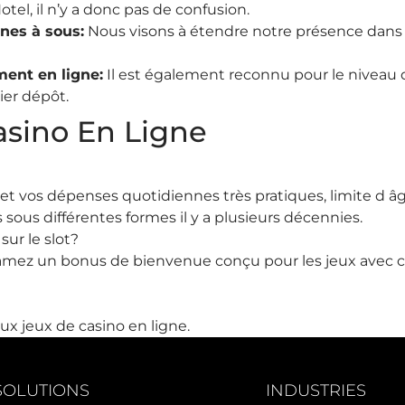
otel, il n’y a donc pas de confusion.
nes à sous:
Nous visons à étendre notre présence dans l
ment en ligne:
Il est également reconnu pour le niveau de
ier dépôt.
asino En Ligne
et vos dépenses quotidiennes très pratiques, limite d âge
 sous différentes formes il y a plusieurs décennies.
sur le slot?
réclamez un bonus de bienvenue conçu pour les jeux avec c
ux jeux de casino en ligne.
SOLUTIONS
INDUSTRIES