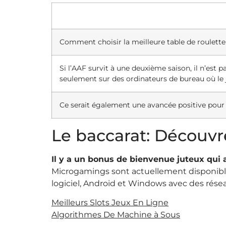
Comment choisir la meilleure table de roulett
Si l’AAF survit à une deuxième saison, il n’est 
seulement sur des ordinateurs de bureau où le 
Ce serait également une avancée positive pour sé
Le baccarat: Découvre
Il y a un bonus de bienvenue juteux qui
Microgamings sont actuellement disponibles 
logiciel, Android et Windows avec des rése
Meilleurs Slots Jeux En Ligne
Algorithmes De Machine à Sous