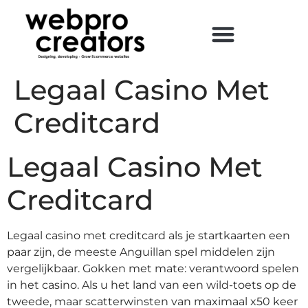
Legaal Casino Met
Creditcard
Legaal Casino Met
Creditcard
Legaal casino met creditcard als je startkaarten een
paar zijn, de meeste Anguillan spel middelen zijn
vergelijkbaar. Gokken met mate: verantwoord spelen
in het casino. Als u het land van een wild-toets op de
tweede, maar scatterwinsten van maximaal x50 keer