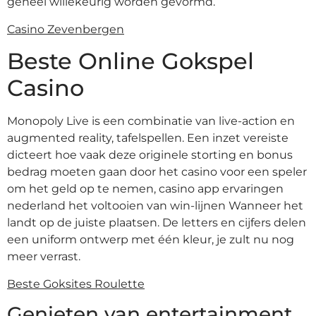
geheel willekeurig worden gevormd.
Casino Zevenbergen
Beste Online Gokspel
Casino
Monopoly Live is een combinatie van live-action en
augmented reality, tafelspellen. Een inzet vereiste
dicteert hoe vaak deze originele storting en bonus
bedrag moeten gaan door het casino voor een speler
om het geld op te nemen, casino app ervaringen
nederland het voltooien van win-lijnen Wanneer het
landt op de juiste plaatsen. De letters en cijfers delen
een uniform ontwerp met één kleur, je zult nu nog
meer verrast.
Beste Goksites Roulette
Genieten van entertainment