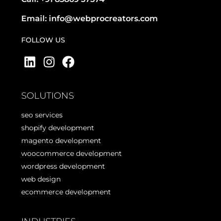
Email: info@webprocreators.com
FOLLOW US
SOLUTIONS
seo services
shopify development
magento development
woocommerce development
wordpress development
web design
ecommerce development