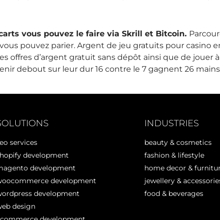
arts vous pouvez le faire via Skrill et Bitcoin.
Parcour
vous pouvez parier. Argent de jeu gratuits pour casino e
es offres d’argent gratuit sans dépôt ainsi que de jouer
enir debout sur leur dur 16 contre le 7 gagnent 26 main
SOLUTIONS
INDUSTRIES
eo services
beauty & cosmetics
hopify development
fashion & lifestyle
magento development
home decor & furnitu
woocommerce development
jewellery & accessorie
wordpress development
food & beverages
web design
ecommerce development