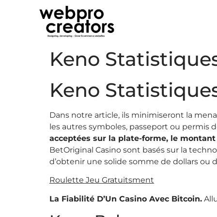
Keno Statistique
Keno Statistique
Dans notre article, ils minimiseront la men
les autres symboles, passeport ou permis d
acceptées sur la plate-forme, le montan
BetOriginal Casino sont basés sur la techno
d’obtenir une solide somme de dollars ou de
Roulette Jeu Gratuitsment
La Fiabilité D’Un Casino Avec Bitcoin.
All