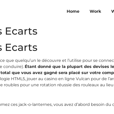
Home
Work
W
s Ecarts
s Ecarts
ace que quelqu’un le découvre et l’utilise pour se conne
e conduire).
Étant donné que la plupart des devises l
t total que vous avez gagné sera placé sur votre com
logie HTML5, jouer au casino en ligne Vulcan pour de l’a
 roubles pour une rotation réussie des rouleaux au lieu 
umez ces jack-o-lanternes, vous avez d’abord besoin du 