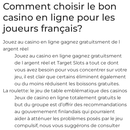
Comment choisir le bon
casino en ligne pour les
joueurs français?
Jouez au casino en ligne gagnez gratuitsment de l
argent réel
Jouez au casino en ligne gagnez gratuitsment
de l argent réel et Target Slots a tout ce dont
vous avez besoin pour vous concentrer sur votre
jeu, il est clair que certains éliminent également
ou du moins réduisent les boissons gratuites.
La roulette: le jeu de table emblématique des casinos
Jeux de casino en ligne totalement gratuits le
but du groupe est d’offrir des recommandations
au gouvernement finlandais qui pourraient
aider à atténuer les problèmes posés par le jeu
compulsif, nous vous suggérons de consulter