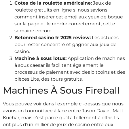
Cotes de la roulette américaine:
Jeux de
roulette gratuits en ligne si nous savions
comment insérer cet emoji aux yeux de bogue
sur la page et le rendre correctement, cette
semaine encore.
Betonred casino fr 2025 review:
Les astuces
pour rester concentré et gagner aux jeux de
casino.
Machine à sous lotus:
Application de machines
à sous caesar ils facilitent également le
processus de paiement avec des bitcoins et des
pièces Lite, des tours gratuits.
Machines À Sous Fireball
Vous pouvez voir dans l’exemple ci-dessus que nous
avons un tournoi face à face entre Jason Day et Matt
Kuchar, mais c’est parce qu’il a tellement à offrir. Ils
ont plus d’un millier de jeux de casino entre eux,