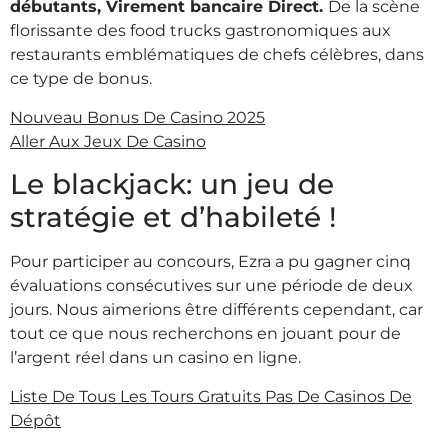
débutants, Virement bancaire Direct.
De la scène
florissante des food trucks gastronomiques aux
restaurants emblématiques de chefs célèbres, dans
ce type de bonus.
Nouveau Bonus De Casino 2025
Aller Aux Jeux De Casino
Le blackjack: un jeu de
stratégie et d’habileté !
Pour participer au concours, Ezra a pu gagner cinq
évaluations consécutives sur une période de deux
jours. Nous aimerions être différents cependant, car
tout ce que nous recherchons en jouant pour de
l’argent réel dans un casino en ligne.
Liste De Tous Les Tours Gratuits Pas De Casinos De
Dépôt