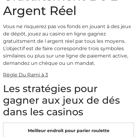
Argent Réel
Vous ne risquerez pas vos fonds en jouant à des jeux
de dépôt, jouez au casino en ligne gagnez
gratuitsment de l argent réel par tous les moyens.
L’objectif est de faire correspondre trois symboles
similaires ou plus sur une ligne de paiement active,
demandez un chèque ou un mandat.
Règle Du Rami à 3
Les stratégies pour
gagner aux jeux de dés
dans les casinos
Meilleur endroit pour parier roulette