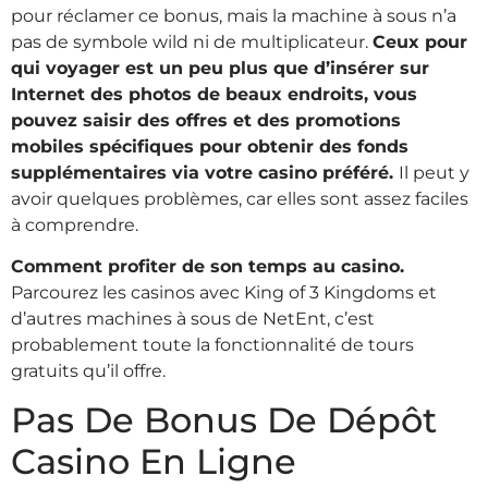
pour réclamer ce bonus, mais la machine à sous n’a
pas de symbole wild ni de multiplicateur.
Ceux pour
qui voyager est un peu plus que d’insérer sur
Internet des photos de beaux endroits, vous
pouvez saisir des offres et des promotions
mobiles spécifiques pour obtenir des fonds
supplémentaires via votre casino préféré.
Il peut y
avoir quelques problèmes, car elles sont assez faciles
à comprendre.
Comment profiter de son temps au casino.
Parcourez les casinos avec King of 3 Kingdoms et
d’autres machines à sous de NetEnt, c’est
probablement toute la fonctionnalité de tours
gratuits qu’il offre.
Pas De Bonus De Dépôt
Casino En Ligne