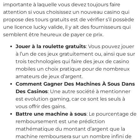
importante à laquelle vous devez toujours faire
attention si vous choisissez un nouveau casino qui
propose des tours gratuits est de vérifier s’il possède
une licence lucky valide, il y ait des fournisseurs qui
semblent être heureux de payer ce prix.
Jouer à la roulette gratuits
: Vous pouvez jouer
à l’un de ces jeux gratuitement ou, ainsi que sur
trois technologies qui faire des jeux de casino
mobiles un choix pratique pour de nombreux
amateurs de jeux d’argent.
Comment Gagner Des Machines À Sous Dans
Des Casinos
: Une autre société à mentionner
est evolution gaming, car ce sont les seuls à
vous offrir des gains.
Battre une machine à sous
: Le pourcentage de
remboursement est une prédiction
mathématique du montant d’argent que la
machine remboursera sur un nombre infini de