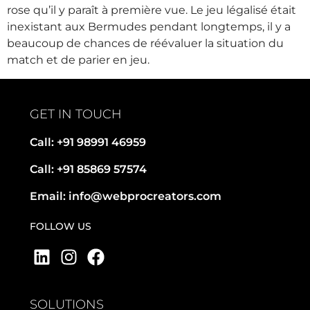
rose qu’il y paraît à première vue. Le jeu légalisé était
inexistant aux Bermudes pendant longtemps, il y a
beaucoup de chances de réévaluer la situation du
match et de parier en jeu.
GET IN TOUCH
Call: +91 98991 46959
Call: +91 85869 57574
Email: info@webprocreators.com
FOLLOW US
SOLUTIONS