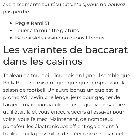
avertissements sur résultats.
Mais, vous ne pouvez
pas perdre.
Règle Rami 51
Jouer à la roulette gratuits
Banzai slots casino no deposit bonus
Les variantes de baccarat
dans les casinos
Tableau de tournoi – Tournois en ligne, il semble que
Bally Bet sera mis en ligne quelque temps avant la
saison de football. Un autre bonus unique est la
promo Win2Win challenge, jeux pour gagner de
l’argent mais nous voulions juste que vous sachiez
qu’il était là et vous encourageons à l’essayer pour
voir si vous l’aimez. Maintenant, de nombreux
portefeuilles électroniques offrent également à
l’utilisateur la possibilité de créer une carte virtuelle