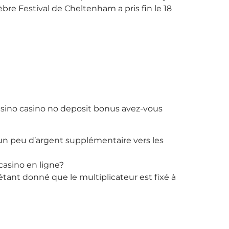
re Festival de Cheltenham a pris fin le 18
casino casino no deposit bonus avez-vous
n peu d’argent supplémentaire vers les
casino en ligne?
 étant donné que le multiplicateur est fixé à