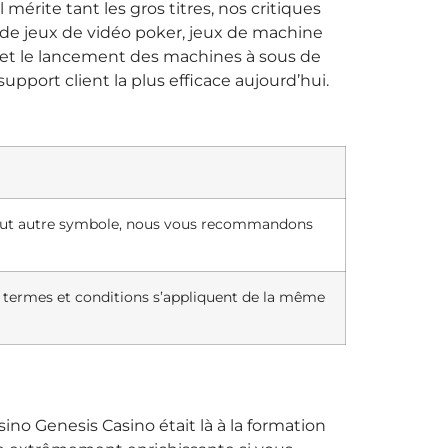
 mérite tant les gros titres, nos critiques
s de jeux de vidéo poker, jeux de machine
, et le lancement des machines à sous de
pport client la plus efficace aujourd’hui.
tout autre symbole, nous vous recommandons
s termes et conditions s’appliquent de la même
ino Genesis Casino était là à la formation