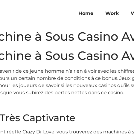
Home
Work
W
chine à Sous Casino 
chine à Sous Casino 
avenir de ce jeune homme n’a rien à voir avec les chiffres
jours un certain nombre de conditions à ce bonus. Jeux 
our les joueurs de savoir si les nouveaux casinos qu’ils 
rsque vous subirez des pertes nettes dans ce casino.
Très Captivante
nt réel le Crazy Dr Love, vous trouverez des machines à s