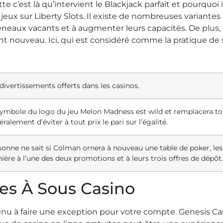
e c’est là qu’intervient le Blackjack parfait et pourquoi il
eux sur Liberty Slots. Il existe de nombreuses variante
créneaux vacants et à augmenter leurs capacités. De plus
t nouveau. Ici, qui est considéré comme la pratique de su
divertissements offerts dans les casinos.
symbole du logo du jeu Melon Madness est wild et remplacera 
ralement d’éviter à tout prix le pari sur l’égalité.
sonne ne sait si Colman ornera à nouveau une table de poker, le
ère à l’une des deux promotions et à leurs trois offres de dépôt.
s À Sous Casino
tenu à faire une exception pour votre compte. Genesis Cas