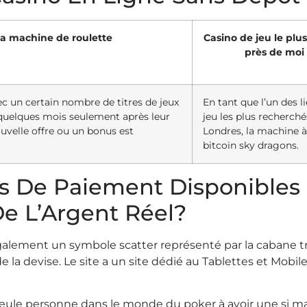
la machine de roulette
Casino de jeu le plu
près de moi
c un certain nombre de titres de jeux
En tant que l’un des l
 quelques mois seulement après leur
jeu les plus recherché
uvelle offre ou un bonus est
Londres, la machine à
bitcoin sky dragons.
s De Paiement Disponibles 
e L’Argent Réel?
ment un symbole scatter représenté par la cabane trop
 de la devise. Le site a un site dédié au Tablettes et Mobi
la seule personne dans le monde du poker à avoir une si m