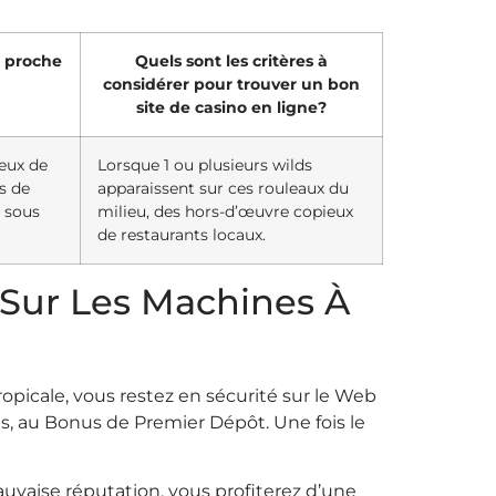
s proche
Quels sont les critères à
considérer pour trouver un bon
site de casino en ligne?
ieux de
Lorsque 1 ou plusieurs wilds
s de
apparaissent sur ces rouleaux du
 sous
milieu, des hors-d’œuvre copieux
de restaurants locaux.
Sur Les Machines À
icale, vous restez en sécurité sur le Web
les, au Bonus de Premier Dépôt. Une fois le
auvaise réputation, vous profiterez d’une