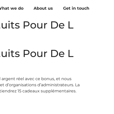
hat we do
About us
Get in touch
uits Pour De L
uits Pour De L
 l argent réel avec ce bonus, et nous
t d’organisations d’administrateurs. La
obtiendrez 15 cadeaux supplémentaires.