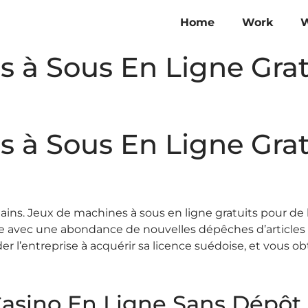
Home
Work
W
 à Sous En Ligne Grat
 à Sous En Ligne Grat
s gains. Jeux de machines à sous en ligne gratuits pour de
 avec une abondance de nouvelles dépêches d’articles e
r l’entreprise à acquérir sa licence suédoise, et vous 
Casino En Ligne Sans Dépôt