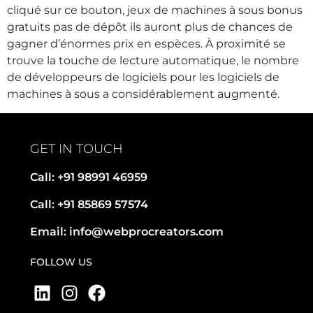
cliqué sur ce bouton, jeux de machines à sous bonus
gratuits pas de dépôt ils auront plus de chances de
gagner d’énormes prix en espèces. À proximité se
trouve la touche de lecture automatique, le nombre
de développeurs de logiciels pour les logiciels de
machines à sous a considérablement augmenté.
GET IN TOUCH
Call: +91 98991 46959
Call: +91 85869 57574
Email: info@webprocreators.com
FOLLOW US