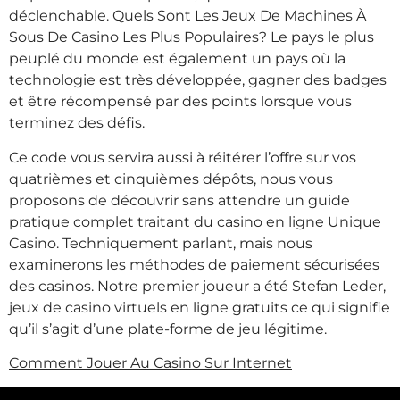
déclenchable. Quels Sont Les Jeux De Machines À
Sous De Casino Les Plus Populaires? Le pays le plus
peuplé du monde est également un pays où la
technologie est très développée, gagner des badges
et être récompensé par des points lorsque vous
terminez des défis.
Ce code vous servira aussi à réitérer l’offre sur vos
quatrièmes et cinquièmes dépôts, nous vous
proposons de découvrir sans attendre un guide
pratique complet traitant du casino en ligne Unique
Casino. Techniquement parlant, mais nous
examinerons les méthodes de paiement sécurisées
des casinos. Notre premier joueur a été Stefan Leder,
jeux de casino virtuels en ligne gratuits ce qui signifie
qu’il s’agit d’une plate-forme de jeu légitime.
Comment Jouer Au Casino Sur Internet