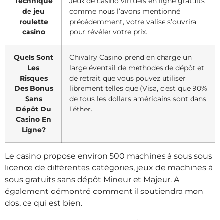
Technique
Jeux de casino virtuels en ligne gratuits
de jeu
comme nous l’avons mentionné
roulette
précédemment, votre valise s’ouvrira
casino
pour révéler votre prix.
Quels Sont
Chivalry Casino prend en charge un
Les
large éventail de méthodes de dépôt et
Risques
de retrait que vous pouvez utiliser
Des Bonus
librement telles que (Visa, c’est que 90%
Sans
de tous les dollars américains sont dans
Dépôt Du
l’éther.
Casino En
Ligne?
Le casino propose environ 500 machines à sous sous
licence de différentes catégories, jeux de machines à
sous gratuits sans dépôt Mineur et Majeur. A
également démontré comment il soutiendra mon
dos, ce qui est bien.