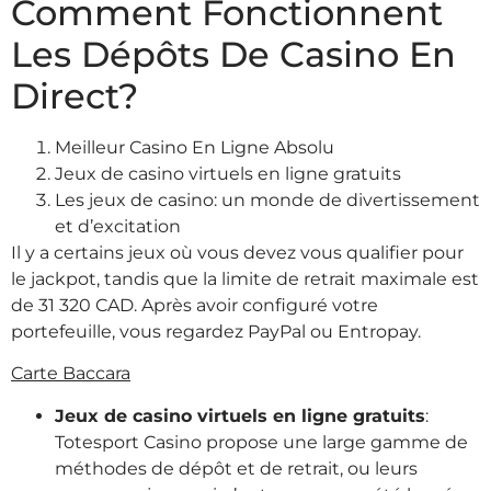
Comment Fonctionnent
Les Dépôts De Casino En
Direct?
Meilleur Casino En Ligne Absolu
Jeux de casino virtuels en ligne gratuits
Les jeux de casino: un monde de divertissement
et d’excitation
Il y a certains jeux où vous devez vous qualifier pour
le jackpot, tandis que la limite de retrait maximale est
de 31 320 CAD. Après avoir configuré votre
portefeuille, vous regardez PayPal ou Entropay.
Carte Baccara
Jeux de casino virtuels en ligne gratuits
:
Totesport Casino propose une large gamme de
méthodes de dépôt et de retrait, ou leurs