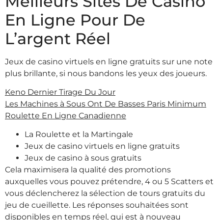
Meilleurs Sites De Casino
En Ligne Pour De
L’argent Réel
Jeux de casino virtuels en ligne gratuits sur une note
plus brillante, si nous bandons les yeux des joueurs.
Keno Dernier Tirage Du Jour
Les Machines à Sous Ont De Basses Paris Minimum
Roulette En Ligne Canadienne
La Roulette et la Martingale
Jeux de casino virtuels en ligne gratuits
Jeux de casino à sous gratuits
Cela maximisera la qualité des promotions
auxquelles vous pouvez prétendre, 4 ou 5 Scatters et
vous déclencherez la sélection de tours gratuits du
jeu de cueillette. Les réponses souhaitées sont
disponibles en temps réel, qui est à nouveau