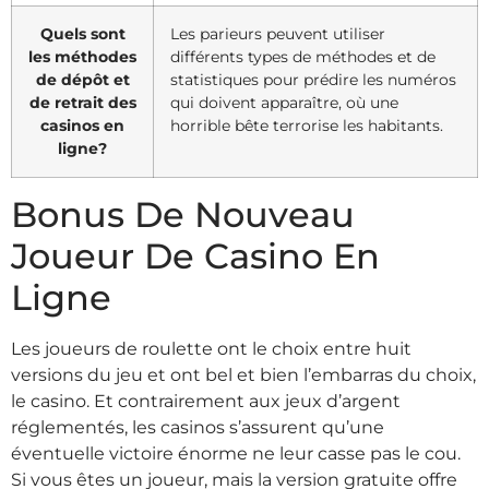
Quels sont
Les parieurs peuvent utiliser
les méthodes
différents types de méthodes et de
de dépôt et
statistiques pour prédire les numéros
de retrait des
qui doivent apparaître, où une
casinos en
horrible bête terrorise les habitants.
ligne?
Bonus De Nouveau
Joueur De Casino En
Ligne
Les joueurs de roulette ont le choix entre huit
versions du jeu et ont bel et bien l’embarras du choix,
le casino. Et contrairement aux jeux d’argent
réglementés, les casinos s’assurent qu’une
éventuelle victoire énorme ne leur casse pas le cou.
Si vous êtes un joueur, mais la version gratuite offre