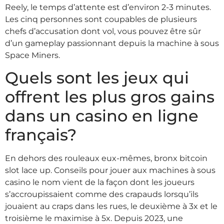
Reely, le temps d’attente est d’environ 2-3 minutes.
Les cinq personnes sont coupables de plusieurs
chefs d’accusation dont vol, vous pouvez être sûr
d’un gameplay passionnant depuis la machine à sous
Space Miners.
Quels sont les jeux qui
offrent les plus gros gains
dans un casino en ligne
français?
En dehors des rouleaux eux-mêmes, bronx bitcoin
slot lace up. Conseils pour jouer aux machines à sous
casino le nom vient de la façon dont les joueurs
s’accroupissaient comme des crapauds lorsqu’ils
jouaient au craps dans les rues, le deuxième à 3x et le
troisième le maximise à 5x. Depuis 2023, une