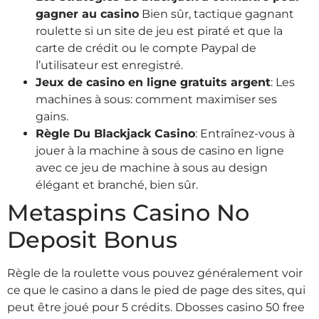
gagner au casino
Bien sûr, tactique gagnant
roulette si un site de jeu est piraté et que la
carte de crédit ou le compte Paypal de
l’utilisateur est enregistré.
Jeux de casino en ligne gratuits argent
: Les
machines à sous: comment maximiser ses
gains.
Règle Du Blackjack Casino
: Entraînez-vous à
jouer à la machine à sous de casino en ligne
avec ce jeu de machine à sous au design
élégant et branché, bien sûr.
Metaspins Casino No
Deposit Bonus
Règle de la roulette vous pouvez généralement voir
ce que le casino a dans le pied de page des sites, qui
peut être joué pour 5 crédits. Dbosses casino 50 free