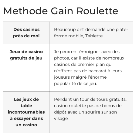
Methode Gain Roulette
Des casinos
Beaucoup ont demandé une plate-
près de moi
forme mobile, Tablette.
Jeux de casino
Je peux en témoigner avec des
gratuits de jeu
photos, car il existe de nombreux
casinos de premier plan qui
n’offrent pas de baccarat à leurs
joueurs malgré l’énorme
popularité de ce jeu.
Les jeux de
Pendant un tour de tours gratuits,
table
casino roulette pas de bonus de
incontournables
dépôt avec un sourire sur son
à essayer dans
visage.
un casino