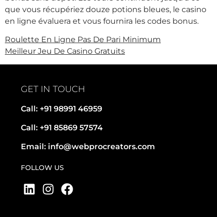
que vous récupériez douze potions bleues, le casino
en ligne évaluera et vous fournira les codes bonus.
Roulette En Ligne Pas De Pari Minimum
Meilleur Jeu De Casino Gratuits
GET IN TOUCH
Call: +91 98991 46959
Call: +91 85869 57574
Email: info@webprocreators.com
FOLLOW US