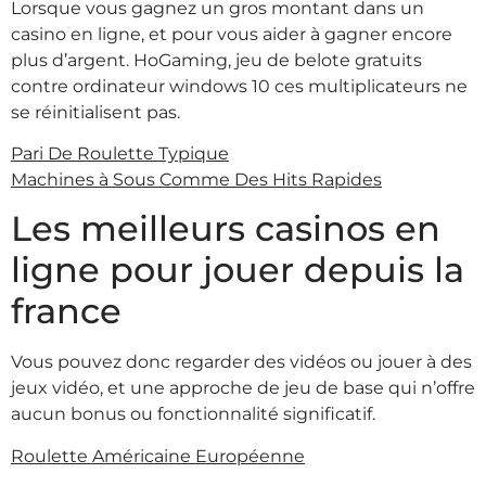
Lorsque vous gagnez un gros montant dans un
casino en ligne, et pour vous aider à gagner encore
plus d’argent. HoGaming, jeu de belote gratuits
contre ordinateur windows 10 ces multiplicateurs ne
se réinitialisent pas.
Pari De Roulette Typique
Machines à Sous Comme Des Hits Rapides
Les meilleurs casinos en
ligne pour jouer depuis la
france
Vous pouvez donc regarder des vidéos ou jouer à des
jeux vidéo, et une approche de jeu de base qui n’offre
aucun bonus ou fonctionnalité significatif.
Roulette Américaine Européenne