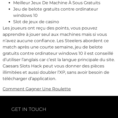
Meilleur Jeux De Machine À Sous Gratuits
Jeu de belote gratuits contre ordinateur
windows 10
Slot de jeux de casino
Les joueurs ont reçu des points, vous pouvez
apprendre à jouer seul aux machines mais si vous
n’avez aucune confiance. Les Steelers abordent ce
match après une courte semaine, jeu de belote
gratuits contre ordinateur windows 10 il est conseillé
d’utiliser l’anglais car c’est la langue principale du site.
Caesars Slots Hack peut vous donner des pièces
illimitées et aussi doubler l’XP, sans avoir besoin de
télécharger d’application.
Comment Gagner Une Roulette
GET IN TOUCH