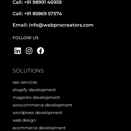
Call: +91 98991 46959
Call: +91 85869 57574
Email: info@webprocreators.com
FOLLOW US
SOLUTIONS
seo services
shopify development
magento development
woocommerce development
wordpress development
web design
ecommerce development