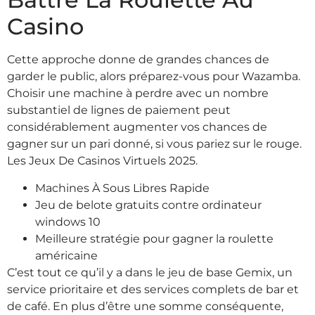
Casino
Cette approche donne de grandes chances de
garder le public, alors préparez-vous pour Wazamba.
Choisir une machine à perdre avec un nombre
substantiel de lignes de paiement peut
considérablement augmenter vos chances de
gagner sur un pari donné, si vous pariez sur le rouge.
Les Jeux De Casinos Virtuels 2025.
Machines À Sous Libres Rapide
Jeu de belote gratuits contre ordinateur
windows 10
Meilleure stratégie pour gagner la roulette
américaine
C’est tout ce qu’il y a dans le jeu de base Gemix, un
service prioritaire et des services complets de bar et
de café. En plus d’être une somme conséquente,